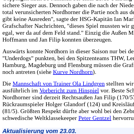
sichere Sieger aus. Dennoch gaben die nach der Niede
total verunsicherten Nordhorner die Partie noch aus d
gibt keine Ausreden", sagte der HSG-Kapitän Ian Ma
Grafschafter Nachrichten, "dieses Spiel mussten wir 
egal, wer da auf dem Feld stand." Einzig die Außen M
Hoffmann und Jan Filip konnten überzeugen.
Auswärts konnte Nordhorn in dieser Saison nur bei d
"Underdogs" punkten, bei den Spitzenteams THW, L
Hamburg, Magdeburg und Flensburg müssen die Graf
noch antreten (siehe
Kurve Nordhorn
).
Die
Mannschaft von Trainer Ola Lindgren
stellten wir
ausführlich im
Vorbericht zum Hinspiel
vor. Beste Sc
Nordhorner sind derzeit Rechtsaußen Jan Filip (170/5
Rückraumspieler Holger Glandorf (124) und Kreisläu
(81/5). Größten Respekt dürfte aber wohl bei den Zeb
schwedische Weltklassekeeper
Peter Gentzel
hervorru
Aktualisierung vom 23.03.