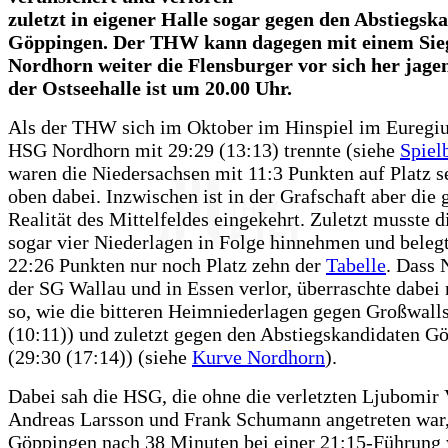
zuletzt in eigener Halle sogar gegen den Abstiegsk
Göppingen. Der THW kann dagegen mit einem Sie
Nordhorn weiter die Flensburger vor sich her jagen
der Ostseehalle ist um 20.00 Uhr.
Als der THW sich im Oktober im Hinspiel im Euregi
HSG Nordhorn mit 29:29 (13:13) trennte (siehe
Spiel
waren die Niedersachsen mit 11:3 Punkten auf Platz s
oben dabei. Inzwischen ist in der Grafschaft aber die 
Realität des Mittelfeldes eingekehrt. Zuletzt musste 
sogar vier Niederlagen in Folge hinnehmen und beleg
22:26 Punkten nur noch Platz zehn der
Tabelle
. Dass 
der SG Wallau und in Essen verlor, überraschte dabei 
so, wie die bitteren Heimniederlagen gegen Großwalls
(10:11)) und zuletzt gegen den Abstiegskandidaten G
(29:30 (17:14)) (siehe
Kurve Nordhorn
).
Dabei sah die HSG, die ohne die verletzten Ljubomir 
Andreas Larsson und Frank Schumann angetreten war
Göppingen nach 38 Minuten bei einer 21:15-Führung 