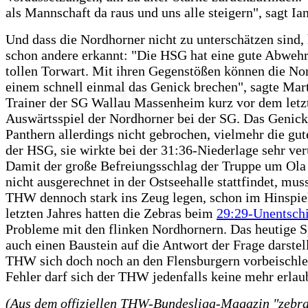
als Mannschaft da raus und uns alle steigern", sagt I
Und dass die Nordhorner nicht zu unterschätzen sind,
schon andere erkannt: "Die HSG hat eine gute Abwehr
tollen Torwart. Mit ihren Gegenstößen können die No
einem schnell einmal das Genick brechen", sagte Mar
Trainer der SG Wallau Massenheim kurz vor dem letz
Auswärtsspiel der Nordhorner bei der SG. Das Genic
Panthern allerdings nicht gebrochen, vielmehr die gut
der HSG, sie wirkte bei der 31:36-Niederlage sehr ver
Damit der große Befreiungsschlag der Truppe um Ola
nicht ausgerechnet in der Ostseehalle stattfindet, muss
THW dennoch stark ins Zeug legen, schon im Hinspie
letzten Jahres hatten die Zebras beim
29:29-Unentsch
Probleme mit den flinken Nordhornern. Das heutige S
auch einen Baustein auf die Antwort der Frage darstel
THW sich doch noch an den Flensburgern vorbeischle
Fehler darf sich der THW jedenfalls keine mehr erlau
(Aus dem offiziellen THW-Bundesliga-Magazin "zebra"