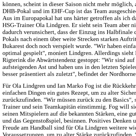
können, scheint in dieser Saison nicht mehr möglich,
DHB-Pokal und im EHF-Cup ist das Team ausgeschie
Aus im Europapokal hat uns härter getroffen als ich d
HSG-Trainer Ola Lindgren. Er sieht sein Team aber ni
dadurch verunsichert, dass der Einzug ins Halbfinale
Pokals nach einem über weite Strecken starken Auftrit
Bukarest doch noch verspielt wurde. "Wir haben einfa
optimal gespielt", moniert Lindgren. Allerdings sieht
Rigterink die Abwärtstendenz gestoppt: "Wir sind au
aufsteigenden Ast und haben uns in den letzten Spiel
besser präsentiert als zuletzt", befindet der Nordhorn
Für Ola Lindgren und Ian Marko Fog ist die Rückkehr
einfachen Dingen ein gutes Rezept, um zu alter Sicher
zurückzufinden. "Wir müssen zurück zu den Basics", 
Trainer und sein Teamkapitän einstimmig. Fog will si
seinen Mitspielern auf die bekannten Stärken, eine g
und das Gegenstoßspiel, besinnen. Positives Denken u
Freude am Handball sind für Ola Lindgren weitere wi
Voraussetzungen, um zu alter Stärke zurückzufinden.