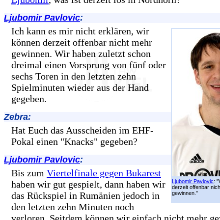
Ljubomir Pavlovic
:
Ich kann es mir nicht erklären, wir
können derzeit offenbar nicht mehr
gewinnen. Wir haben zuletzt schon
dreimal einen Vorsprung von fünf oder
sechs Toren in den letzten zehn
Spielminuten wieder aus der Hand
gegeben.
Zebra:
Hat Euch das Ausscheiden im EHF-
Pokal einen "Knacks" gegeben?
Ljubomir Pavlovic
:
Bis zum
Viertelfinale gegen Bukarest
Ljubomir Pavlovic
: 
haben wir gut gespielt, dann haben wir
derzeit offenbar nic
das Rückspiel in Rumänien jedoch in
gewinnen."
den letzten zehn Minuten noch
verloren. Seitdem können wir einfach nicht mehr g