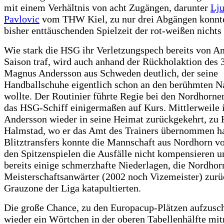
mit einem Verhältnis von acht Zugängen, darunter
Lj
Pavlovic
vom THW Kiel, zu nur drei Abgängen konnte
bisher enttäuschenden Spielzeit der rot-weißen nichts
Wie stark die HSG ihr Verletzungspech bereits von A
Saison traf, wird auch anhand der Rückholaktion des 
Magnus Andersson aus Schweden deutlich, der seine
Handballschuhe eigentlich schon an den berühmten N
wollte. Der Routinier führte Regie bei den Nordhorner
das HSG-Schiff einigermaßen auf Kurs. Mittlerweile 
Andersson wieder in seine Heimat zurückgekehrt, zu
Halmstad, wo er das Amt des Trainers übernommen ha
Blitztransfers konnte die Mannschaft aus Nordhorn vo
den Spitzenspielen die Ausfälle nicht kompensieren u
bereits einige schmerzhafte Niederlagen, die Nordho
Meisterschaftsanwärter (2002 noch Vizemeister) zurü
Grauzone der Liga katapultierten.
Die große Chance, zu den Europacup-Plätzen aufzusc
wieder ein Wörtchen in der oberen Tabellenhälfte mit