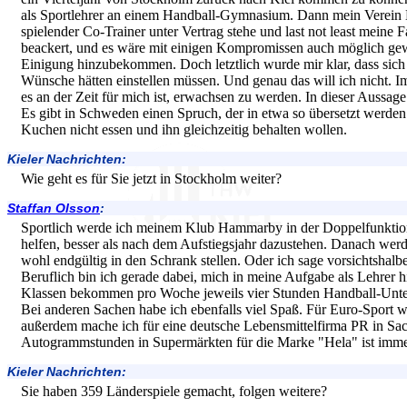
als Sportlehrer an einem Handball-Gymnasium. Dann mein Verein
spielender Co-Trainer unter Vertrag stehe und last not least meine F
beackert, und es wäre mit einigen Kompromissen auch möglich gewe
Einigung hinzubekommen. Doch letztlich wurde mir klar, dass sich
Wünsche hätten einstellen müssen. Und genau das will ich nicht. I
es an der Zeit für mich ist, erwachsen zu werden. In dieser Aussage
Es gibt in Schweden einen Spruch, der in etwa so übersetzt werden
Kuchen nicht essen und ihn gleichzeitig behalten wollen.
Kieler Nachrichten:
Wie geht es für Sie jetzt in Stockholm weiter?
Staffan Olsson
:
Sportlich werde ich meinem Klub Hammarby in der Doppelfunktion
helfen, besser als nach dem Aufstiegsjahr dazustehen. Danach werd
wohl endgültig in den Schrank stellen. Oder ich sage vorsichtshalbe
Beruflich bin ich gerade dabei, mich in meine Aufgabe als Lehrer h
Klassen bekommen pro Woche jeweils vier Stunden Handball-Unterr
Bei anderen Sachen habe ich ebenfalls viel Spaß. Für Euro-Sport
außerdem mache ich für eine deutsche Lebensmittelfirma PR in Sa
Autogrammstunden in Supermärkten für die Marke "Hela" ist immer
Kieler Nachrichten:
Sie haben 359 Länderspiele gemacht, folgen weitere?