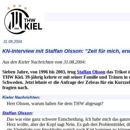
31.08.2004
KN-Interview mit Staffan Olsson: "Zeit für mich, e
Aus den Kieler Nachrichten vom 31.08.2004:
Sieben Jahre, von 1996 bis 2003, trug
Staffan Olsson
das Trikot 
THW Kiel. 39-jährig kehrte er mit seiner Familie und Tränen i
Schweden. Jetzt lehnte er die Anfrage der Zebras für ein Kurzz
fragten nach.
Kieler Nachrichten:
Herr Olsson, warum haben Sie dem THW abgesagt?
Staffan Olsson
:
Das war eine ganz schwere Entscheidung. Ich habe mich das ganz
Herz wollte, aber der Kopf sagt Nein. Es gab drei Problemfelder, di
ein Vierteljahr von Stockholm zurück nach Kiel kommen zu können.