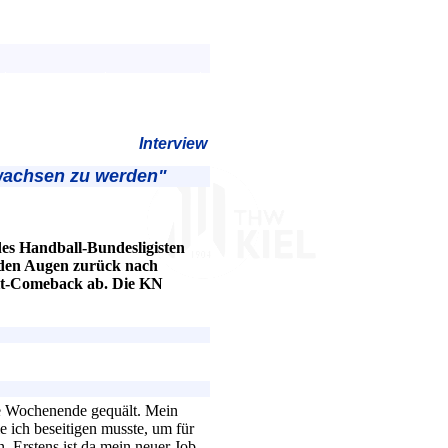
Interview
rwachsen zu werden"
des Handball-Bundesligisten
n den Augen zurück nach
eit-Comeback ab. Die KN
e Wochenende gequält. Mein
e ich beseitigen musste, um für
 Erstens ist da mein neuer Job