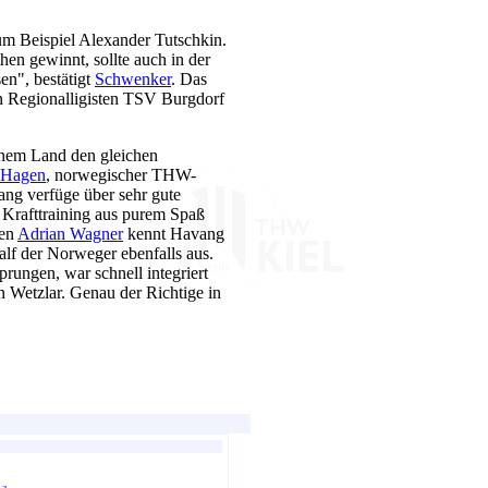
um Beispiel Alexander Tutschkin.
en gewinnt, sollte auch in der
n", bestätigt
Schwenker
. Das
n Regionalligisten TSV Burgdorf
inem Land den gleichen
 Hagen
, norwegischer THW-
ang verfüge über sehr gute
r Krafttraining aus purem Spaß
ßen
Adrian Wagner
kennt Havang
lf der Norweger ebenfalls aus.
rungen, war schnell integriert
Wetzlar. Genau der Richtige in