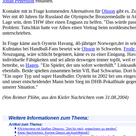
Johan Pettersson
entlasten.
Kontakte mit in Frage kommenden Alternativen für
Olsson
gibt es. Z
Wer mit 40 Jahren für Russland die Olympische Bronzemedaille in Ath
Lage sein, dem THW über einen Engpass zu helfen. "Das würde passe
Problem: Tutschkin hatte vor Athen einen Vertrag beim norddeutsche
unterschrieben.
In Frage käme auch Oystein Havang, 40-jähriger Norweger,der in se
Kultstatus bei Handball-Fans besetzt wie
Olsson
in Schweden.
Frode
Neuzugang, wäre schlicht begeistert, käme es zu einer Einigung. Hav
individuelle Fähigkeiten und sei allein deswegen immer topfit, weil e
betreibe, so
Hagen
. "Ein Spieler, der uns sofort weiterhilft." Linksau
ebenfalls. Beide spielten zusammen beim VfL Bad Schwartau. Dort ha
"Ein super Typ und super Handballer. Oystein ist 2002 bei uns eingesp
und unser entscheidender Mann beim Sieg im DHB-Pokalfinale gegen 
unserer Situation."
(Von Reimer Plöhn, aus den Kieler Nachrichten vom 31.08.2004)
Weitere Informationen zum Thema:
Artikel zum Thema:
KN-Interview mit Staffan Olssons: "Zeit für mich, erwachsen zu werden"
Kieler Nachrichten: Kommt Olsson als Aushilfskraft?