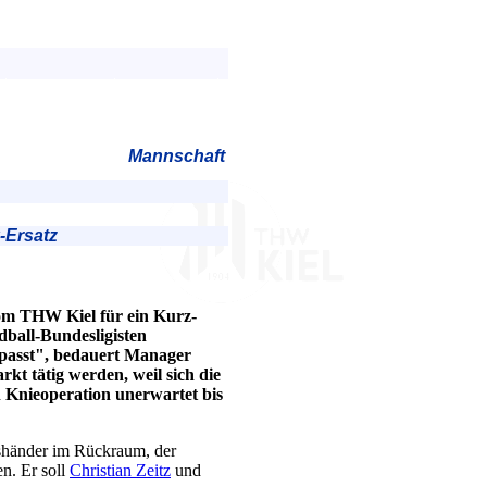
Mannschaft
-Ersatz
om THW Kiel für ein Kurz-
ball-Bundesligisten
epasst", bedauert Manager
t tätig werden, weil sich die
 Knieoperation unerwartet bis
kshänder im Rückraum, der
en. Er soll
Christian Zeitz
und