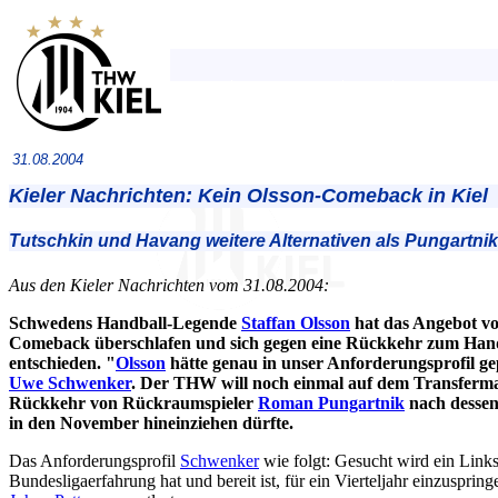
31.08.2004
Kieler Nachrichten: Kein Olsson-Comeback in Kiel
Tutschkin und Havang weitere Alternativen als Pungartnik
Aus den Kieler Nachrichten vom 31.08.2004:
Schwedens Handball-Legende
Staffan Olsson
hat das Angebot v
Comeback überschlafen und sich gegen eine Rückkehr zum Hand
entschieden. "
Olsson
hätte genau in unser Anforderungsprofil g
Uwe Schwenker
. Der THW will noch einmal auf dem Transfermark
Rückkehr von Rückraumspieler
Roman Pungartnik
nach dessen
in den November hineinziehen dürfte.
Das Anforderungsprofil
Schwenker
wie folgt: Gesucht wird ein Lin
Bundesligaerfahrung hat und bereit ist, für ein Vierteljahr einzuspring