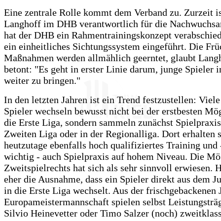
Eine zentrale Rolle kommt dem Verband zu. Zurzeit i
Langhoff im DHB verantwortlich für die Nachwuchsar
hat der DHB ein Rahmentrainingskonzept verabschie
ein einheitliches Sichtungssystem eingeführt. Die Frü
Maßnahmen werden allmählich geerntet, glaubt Langh
betont: "Es geht in erster Linie darum, junge Spieler i
weiter zu bringen."
In den letzten Jahren ist ein Trend festzustellen: Viel
Spieler wechseln bewusst nicht bei der erstbesten Mög
die Erste Liga, sondern sammeln zunächst Spielpraxis
Zweiten Liga oder in der Regionalliga. Dort erhalten s
heutzutage ebenfalls hoch qualifiziertes Training und 
wichtig - auch Spielpraxis auf hohem Niveau. Die Mö
Zweitspielrechts hat sich als sehr sinnvoll erwiesen. H
eher die Ausnahme, dass ein Spieler direkt aus dem J
in die Erste Liga wechselt. Aus der frischgebackenen 
Europameistermannschaft spielen selbst Leistungsträ
Silvio Heinevetter oder Timo Salzer (noch) zweitklass