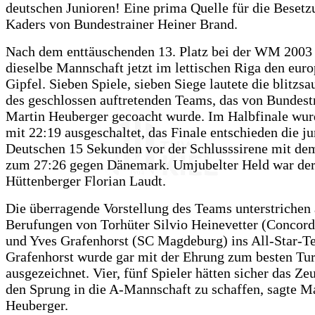
deutschen Junioren! Eine prima Quelle für die Besetz
Kaders von Bundestrainer Heiner Brand.
Nach dem enttäuschenden 13. Platz bei der WM 2003
dieselbe Mannschaft jetzt im lettischen Riga den eur
Gipfel. Sieben Spiele, sieben Siege lautete die blitzs
des geschlossen auftretenden Teams, das von Bundest
Martin Heuberger gecoacht wurde. Im Halbfinale wu
mit 22:19 ausgeschaltet, das Finale entschieden die j
Deutschen 15 Sekunden vor der Schlusssirene mit dem
zum 27:26 gegen Dänemark. Umjubelter Held war de
Hüttenberger Florian Laudt.
Die überragende Vorstellung des Teams unterstrichen 
Berufungen von Torhüter Silvio Heinevetter (Concord
und Yves Grafenhorst (SC Magdeburg) ins All-Star-T
Grafenhorst wurde gar mit der Ehrung zum besten Tur
ausgezeichnet. Vier, fünf Spieler hätten sicher das Ze
den Sprung in die A-Mannschaft zu schaffen, sagte M
Heuberger.