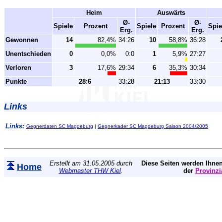
Heim
Auswärts
Ø-
Ø-
Spiele
Prozent
Spiele
Prozent
Spie
Erg.
Erg.
Gewonnen
14
82,4%
34:26
10
58,8%
36:28
Unentschieden
0
0,0%
0:0
1
5,9%
27:27
Verloren
3
17,6%
29:34
6
35,3%
30:34
Punkte
28:6
33:28
21:13
33:30
Links
Links:
Gegnerdaten SC Magdeburg
|
Gegnerkader SC Magdeburg Saison 2004/2005
Erstellt am 31.05.2005 durch
Diese Seiten werden Ihnen
Home
Webmaster THW Kiel
.
der
Provinzi