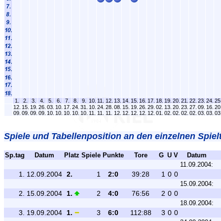
1.
2.
3.
4.
5.
6.
7.
8.
9.
10.
11.
12.
13.
14.
15.
16.
17.
18.
19.
20.
21.
22.
23.
24.
25
12.
15.
19.
26.
03.
10.
17.
24.
31.
10.
24.
28.
08.
15.
19.
26.
29.
02.
13.
20.
23.
27.
09.
16.
20
09.
09.
09.
09.
10.
10.
10.
10.
10.
11.
11.
11.
12.
12.
12.
12.
12.
01.
02.
02.
02.
02.
03.
03.
03
Spiele und Tabellenposition an den einzelnen Spiel
Sp.tag
Datum
Platz
Spiele
Punkte
Tore
G
U
V
Datum
11.09.2004:
1.
12.09.2004
2.
1
2:0
39:28
1
0
0
15.09.2004:
2.
15.09.2004
1.
2
4:0
76:56
2
0
0
18.09.2004:
3.
19.09.2004
1.
3
6:0
112:88
3
0
0