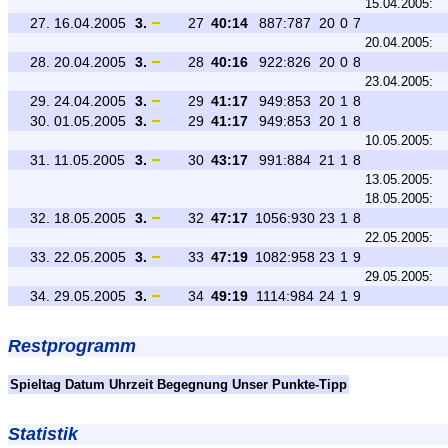
15.04.2005:
27.
16.04.2005
3.
27
40:14
887:787
20
0
7
20.04.2005:
28.
20.04.2005
3.
28
40:16
922:826
20
0
8
23.04.2005:
29.
24.04.2005
3.
29
41:17
949:853
20
1
8
30.
01.05.2005
3.
29
41:17
949:853
20
1
8
10.05.2005:
31.
11.05.2005
3.
30
43:17
991:884
21
1
8
13.05.2005:
18.05.2005:
32.
18.05.2005
3.
32
47:17
1056:930
23
1
8
22.05.2005:
33.
22.05.2005
3.
33
47:19
1082:958
23
1
9
29.05.2005:
34.
29.05.2005
3.
34
49:19
1114:984
24
1
9
Restprogramm
Spieltag
Datum
Uhrzeit
Begegnung
Unser Punkte-Tipp
Statistik