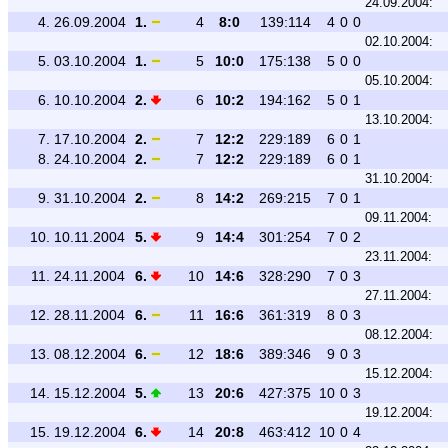
24.09.2004:
4.
26.09.2004
1.
4
8:0
139:114
4
0
0
02.10.2004:
5.
03.10.2004
1.
5
10:0
175:138
5
0
0
05.10.2004:
6.
10.10.2004
2.
6
10:2
194:162
5
0
1
13.10.2004:
7.
17.10.2004
2.
7
12:2
229:189
6
0
1
8.
24.10.2004
2.
7
12:2
229:189
6
0
1
31.10.2004:
9.
31.10.2004
2.
8
14:2
269:215
7
0
1
09.11.2004:
10.
10.11.2004
5.
9
14:4
301:254
7
0
2
23.11.2004:
11.
24.11.2004
6.
10
14:6
328:290
7
0
3
27.11.2004:
12.
28.11.2004
6.
11
16:6
361:319
8
0
3
08.12.2004:
13.
08.12.2004
6.
12
18:6
389:346
9
0
3
15.12.2004:
14.
15.12.2004
5.
13
20:6
427:375
10
0
3
19.12.2004:
15.
19.12.2004
6.
14
20:8
463:412
10
0
4