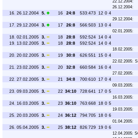
22.12.2004:
26.12.2004:
16.
26.12.2004
5.
16
24:8
533:473
12
0
4
29.12.2004:
17.
29.12.2004
3.
17
26:8
566:503
13
0
4
02.01.2005:
18.
02.01.2005
3.
18
28:8
592:524
14
0
4
19.
13.02.2005
3.
18
28:8
592:524
14
0
4
18.02.2005:
20.
20.02.2005
3.
19
30:8
626:551
15
0
4
22.02.2005:
S
21.
23.02.2005
3.
20
32:8
660:584
16
0
4
27.02.2005:
22.
27.02.2005
3.
21
34:8
700:610
17
0
4
09.03.2005:
23.
09.03.2005
3.
22
34:10
728:641
17
0
5
16.03.2005:
24.
16.03.2005
3.
23
36:10
763:668
18
0
5
19.03.2005:
25.
20.03.2005
3.
24
36:12
794:705
18
0
6
01.04.2005:
26.
05.04.2005
3.
25
38:12
826:729
19
0
6
12.04.2005:
S