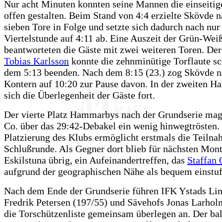
Nur acht Minuten konnten seine Mannen die einseiti
offen gestalten. Beim Stand von 4:4 erzielte Skövde 
sieben Tore in Folge und setzte sich dadurch nach nur
Viertelstunde auf 4:11 ab. Eine Auszeit der Grün-Weiß
beantworteten die Gäste mit zwei weiteren Toren. Der
Tobias Karlsson
konnte die zehnminütige Torflaute sc
dem 5:13 beenden. Nach dem 8:15 (23.) zog Skövde n
Kontern auf 10:20 zur Pause davon. In der zweiten Hal
sich die Überlegenheit der Gäste fort.
Der vierte Platz Hammarbys nach der Grundserie ma
Co. über das 29:42-Debakel ein wenig hinwegtrösten. 
Platzierung des Klubs ermöglicht erstmals die Teilna
Schlußrunde. Als Gegner dort blieb für nächsten Mo
Eskilstuna übrig, ein Aufeinandertreffen, das
Staffan 
aufgrund der geographischen Nähe als bequem einstuf
Nach dem Ende der Grundserie führen IFK Ystads Li
Fredrik Petersen (197/55) und Sävehofs Jonas Larhol
die Torschützenliste gemeinsam überlegen an. Der bal