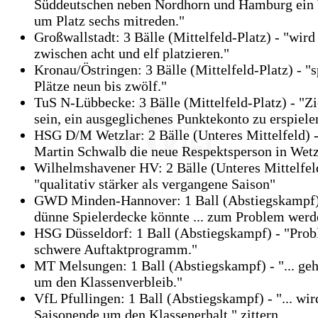
Süddeutschen neben Nordhorn und Hamburg ein
um Platz sechs mitreden."
Großwallstadt: 3 Bälle (Mittelfeld-Platz) - "wird
zwischen acht und elf platzieren."
Kronau/Östringen: 3 Bälle (Mittelfeld-Platz) - "s
Plätze neun bis zwölf."
TuS N-Lübbecke: 3 Bälle (Mittelfeld-Platz) - "Zi
sein, ein ausgeglichenes Punktekonto zu erspiele
HSG D/M Wetzlar: 2 Bälle (Unteres Mittelfeld) - 
Martin Schwalb die neue Respektsperson in Wetz
Wilhelmshavener HV: 2 Bälle (Unteres Mittelfel
"qualitativ stärker als vergangene Saison"
GWD Minden-Hannover: 1 Ball (Abstiegskampf)
dünne Spielerdecke könnte ... zum Problem werd
HSG Düsseldorf: 1 Ball (Abstiegskampf) - "Prob
schwere Auftaktprogramm."
MT Melsungen: 1 Ball (Abstiegskampf) - "... geht
um den Klassenverbleib."
VfL Pfullingen: 1 Ball (Abstiegskampf) - "... wi
Saisonende um den Klassenerhalt." zittern.