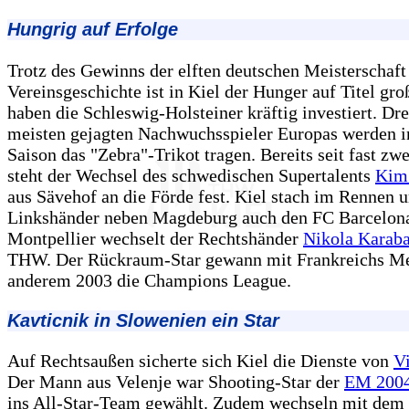
Hungrig auf Erfolge
Trotz des Gewinns der elften deutschen Meisterschaft
Vereinsgeschichte ist in Kiel der Hunger auf Titel gr
haben die Schleswig-Holsteiner kräftig investiert. Dr
meisten gejagten Nachwuchsspieler Europas werden i
Saison das "Zebra"-Trikot tragen. Bereits seit fast zw
steht der Wechsel des schwedischen Supertalents
Kim
aus Sävehof an die Förde fest. Kiel stach im Rennen 
Linkshänder neben Magdeburg auch den FC Barcelona
Montpellier wechselt der Rechtshänder
Nikola Karaba
THW. Der Rückraum-Star gewann mit Frankreichs Mei
anderem 2003 die Champions League.
Kavticnik in Slowenien ein Star
Auf Rechtsaußen sicherte sich Kiel die Dienste von
V
Der Mann aus Velenje war Shooting-Star der
EM 200
ins All-Star-Team gewählt. Zudem wechseln mit de