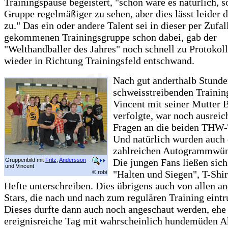
Trainingspause begeistert, "schön wäre es natürlich, s
Gruppe regelmäßiger zu sehen, aber dies lässt leider d
zu." Das ein oder andere Talent sei in dieser per Zuf
gekommenen Trainingsgruppe schon dabei, gab der
"Welthandballer des Jahres" noch schnell zu Protokoll
wieder in Richtung Trainingsfeld entschwand.
Nach gut anderthalb Stund
schweisstreibenden Training
Vincent mit seiner Mutter 
verfolgte, war noch ausreic
Fragen an die beiden THW-
Und natürlich wurden auch 
zahlreichen Autogrammwüns
Gruppenbild mit
Fritz
,
Andersson
Die jungen Fans ließen sic
und Vincent
"Halten und Siegen", T-Shir
© robi
Hefte unterschreiben. Dies übrigens auch von allen 
Stars, die nach und nach zum regulären Training eintr
Dieses durfte dann auch noch angeschaut werden, ehe
ereignisreiche Tag mit wahrscheinlich hundemüden A