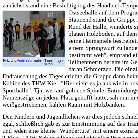
zunächst stand eine Besichtigung des Handball-Tempe
Ostseehalle auf dem Progr
Staunend stand die Gruppe 
Rund der Halle, wunderte s
blauen Holzboden, auf de
seine Heimspiele bestreitet
einem Sprungwurf zu landen
bestimmt weh", empfand ei
Fritz
und
Andersson
gaben Tipps
Teilnehmerin bereits im G
© robi
daran Schmerzen. Die einzi
Endtäuschung des Tages erlebte die Gruppe dann beim
Kabine des THW Kiel. "Hier sieht es ja aus wie in uns
Sporthalle". Tja, wer auf goldene Spinde, Entmüdung
Namenszüge an jedem Platz gehofft hatte, sah nun in 
weißgestrichenen, kahlen Raum mit Holzbänken.
Den Kindern und Jugendlichen war dies jedoch schnel
egal, schließlich gab es zur Einstimmung auf das Trai
und jeden eine kleine "Wundertüte" mit einem extra a
T-Shirt, THW-Schlüsselband und aktueller Pressemap