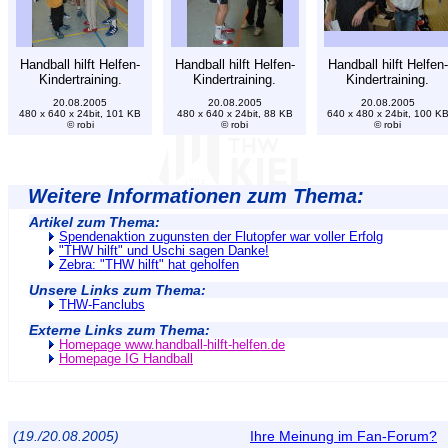
Handball hilft Helfen-
Handball hilft Helfen-
Handball hilft Helfen-
Kindertraining.
Kindertraining.
Kindertraining.
20.08.2005
20.08.2005
20.08.2005
480 x 640 x 24bit, 101 KB
480 x 640 x 24bit, 88 KB
640 x 480 x 24bit, 100 K
© robi
© robi
© robi
Weitere Informationen zum Thema:
Artikel zum Thema:
Spendenaktion zugunsten der Flutopfer war voller Erfolg
"THW hilft" und Uschi sagen Danke!
Zebra: "THW hilft" hat geholfen
Unsere Links zum Thema:
THW-Fanclubs
Externe Links zum Thema:
Homepage www.handball-hilft-helfen.de
Homepage IG Handball
(19./20.08.2005)
Ihre Meinung im Fan-Forum?