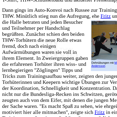
Dann gings im Auto-Konvoi nach Russee zur Training
THW. Minütlich stieg nun die Aufregung, ehe
Fritz
u
die Halle betraten und jeden Besucher
und Teilnehmer per Handschlag
begrüßten. Zunächst schien den beiden
THW-Torhütern die neue Rolle etwas
fremd, doch nach einigen
Aufwärmübungen waren sie voll in
ihrem Element. In Zweiergruppen gaben
die erfahrenen Torhüter ihren wiss- und
Dehnübungen mit
Ma
Andersson
lernbegierigen "Zöglingen" Tipps und
Tricks zum Trainingsaufbau weiter, zeigten den junge
Torhüterinnen und Keepern wichtige Übungen zur Ve
der Koordination, Schnelligkeit und Konzentration. 
nicht nur die Bundesliga-Recken ins Schwitzen, geröt
zeugten auch von dem Eifer, mit denen die jungen Me
der Sache waren. "Es macht Spaß zu sehen, wie ehrge
motiviert hier alle mitmachen", zeigte sich
Fritz
in ei