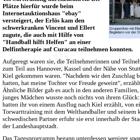
Plätze hierfür wurde beim
Internetauktionshaus "ebay"
versteigert, der Erlös kam den
schwerkranken Vincent und Ellert
Gruppenfoto mit Elt
Begleitern vor der O
zugute, die auch mit Hilfe von
"Handball hilft Helfen" an einer
Delfintherapie auf Curacau teilnehmen konnten.
Aufgeregt waren sie, die Teilnehmerinnen und Teilne
zum Teil aus Hannover, Kassel und der Nähe von Stut
Kiel gekommen waren. "Nachdem wir den Zuschlag
hatten, hat meine Tochter vor Freude geweint", erzählt
Ähnliche Bilder gab es auch in den anderen Familien, 
junges Mädchen wusste noch nichts von ihrem Glück: 
hatten ihr von einem Ausflug nach Kiel erzählt, von 
Torwarttraining mit dem Welthandballer und seinem 
schwedischen Partner erfuhr sie erst innerhalb der St
der Landeshauptstadt.
Das Tagesprogramm begann unterdessen weniger sport