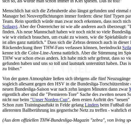
sich so, als würde man schon immer in Kiel spielen. Das ist toll!"
Menschlich hat sich die Zebraherde also längst gefunden und einmal m
Manager bei Neuverpflichtungen immer fordern: diese fünf Typen pass
Team. Rein sportlich würde man zwar noch erkennen, dass noch nicht 
Szilagyi
. Aber der Österreicher ist wie alle anderen auch überzeugt: "
finden. Als neue Mannschaft haben wir noch nicht so viele Bundeslig
wie wir einfach brauchen, um exakt zu wissen, wie die Spielabläufe u
ist alles ganz natürlich." Dass sich die Zebras dennoch auch in dieser
Rückendeckung ihrer THW-Fans verlassen können, beeindruckt
Szil
kenne ich die Color-Line-Arena natürlich. Aber die Stimmung im S
THW war schon etwas anders. Ich habe mich sehr gefreut, dass so v
gefunden haben und uns so toll und lautstark unterstützt haben. Das i
zu früher."
Von der guten Atmosphäre ließen sich übrigens alle fünf Neuzugänge
sogleich allesamt gegen den HSV in die Bundesliga-Torschützenliste e
neuen Bundesliga-Saison war nach zehn langen Minuten dann zwar
eigentlich aber sind die "Premieren-Tore" Sache des zweiten neuen
nicht nur beim
"Unser Norden Cup"
, dem ersten Auftritt des "neuen"
Schon zum Trainingsauftakt in Felde gelang
Linders
beim Fußball das
allerersten Ballberührung ins gegnerische Netz zu treffen - wahrlich 
(Aus dem offiziellen THW-Bundesliga-Magazin "zebra", von living sp