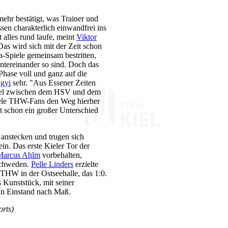
ehr bestätigt, was Trainer und
en charakterlich einwandfrei ins
alles rund laufe, meint
Viktor
Das wird sich mit der Zeit schon
a-Spiele gemeinsam bestritten,
ntereinander so sind. Doch das
 Phase voll und ganz auf die
agyi
sehr. "Aus Essener Zeiten
piel zwischen dem HSV und dem
iele THW-Fans den Weg hierher
st schon ein großer Unterschied
 anstecken und trugen sich
in. Das erste Kieler Tor der
Marcus Ahlm
vorbehalten,
 Schweden.
Pelle Linders
erzielte
 THW in der Ostseehalle, das 1:0.
 Kunststück, mit seiner
ein Einstand nach Maß.
orts)