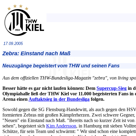
17.09.2005
Zebra: Einstand nach Maß
Neuzugänge begeistert vom THW und seinen Fans
Aus dem offiziellen THW-Bundesliga-Magazin "zebra", von living spo
Besser hätte es gar nicht laufen können: Dem
Supercup-Sieg
in d
Olympiahalle ließ der THW Kiel vor 11.000 begeisterten Fans i
Arena einen
Auftaktsieg in der Bundesliga
folgen.
Sowohl gegen die SG Flensburg-Handewitt, als auch gegen den HS
formierten Zebras mit großen Kämpferherzen. Zwei schwere Gegner, zw
"Neuen" ein Einstand nach Maß. "Bereits nach so kurzer Zeit ist von 
sehen", begeistert sich
Kim Andersson
, in Hamburg mit sieben Vollt
Schütze, für sein Team und schwärmt: " Wir sind schon eine komplet