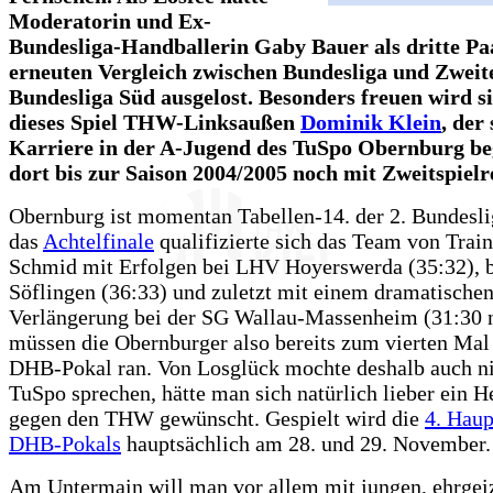
Moderatorin und Ex-
Bundesliga-Handballerin Gaby Bauer als dritte P
erneuten Vergleich zwischen Bundesliga und Zweit
Bundesliga Süd ausgelost. Besonders freuen wird s
dieses Spiel THW-Linksaußen
Dominik Klein
, der
Karriere in der A-Jugend des TuSpo Obernburg b
dort bis zur Saison 2004/2005 noch mit Zweitspielre
Obernburg ist momentan Tabellen-14. der 2. Bundesli
das
Achtelfinale
qualifizierte sich das Team von Trai
Schmid mit Erfolgen bei LHV Hoyerswerda (35:32), 
Söflingen (36:33) und zuletzt mit einem dramatische
Verlängerung bei der SG Wallau-Massenheim (31:30 n
müssen die Obernburger also bereits zum vierten Mal
DHB-Pokal ran. Von Losglück mochte deshalb auch n
TuSpo sprechen, hätte man sich natürlich lieber ein H
gegen den THW gewünscht. Gespielt wird die
4. Haup
DHB-Pokals
hauptsächlich am 28. und 29. November.
Am Untermain will man vor allem mit jungen, ehrgei