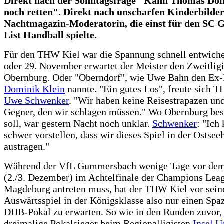
Direkt nach der Sonntagsfrage "Kann Thomas Dol
noch retten". Direkt nach unscharfen Kinderbilde
Nachtmagazin-Moderatorin, die einst für den SC
List Handball spielte.
Für den THW Kiel war die Spannung schnell entwich
oder 29. November erwartet der Meister den Zweitlig
Obernburg. Oder "Oberndorf", wie Uwe Bahn den Ex
Dominik Klein
nannte. "Ein gutes Los", freute sich
Uwe Schwenker
. "Wir haben keine Reisestrapazen un
Gegner, den wir schlagen müssen." Wo Obernburg bes
soll, war gestern Nacht noch unklar.
Schwenker
: "Ich
schwer vorstellen, dass wir dieses Spiel in der Ostsee
austragen."
Während der VfL Gummersbach wenige Tage vor dem
(2./3. Dezember) im Achtelfinale der Champions Le
Magdeburg antreten muss, hat der THW Kiel vor sei
Auswärtsspiel in der Königsklasse also nur einen Spa
DHB-Pokal zu erwarten. So wie in den Runden zuvor, 
dreimalige Pokalsieger beim Regionalligisten
Insel 