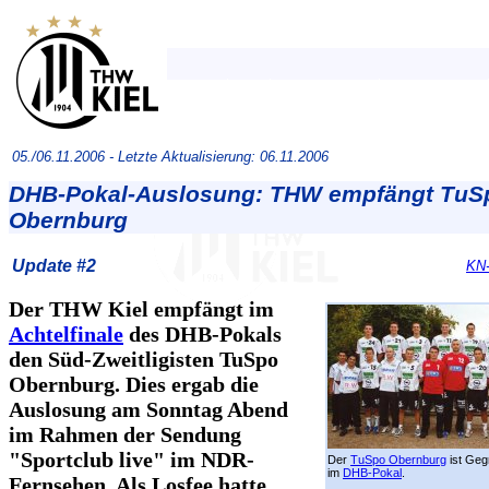
05./06.11.2006 -
Letzte Aktualisierung: 06.11.2006
DHB-Pokal-Auslosung: THW empfängt TuS
Obernburg
Update #2
KN-
Der THW Kiel empfängt im
Achtelfinale
des DHB-Pokals
den Süd-Zweitligisten TuSpo
Obernburg. Dies ergab die
Auslosung am Sonntag Abend
im Rahmen der Sendung
"Sportclub live" im NDR-
Der
TuSpo Obernburg
ist Ge
im
DHB-Pokal
.
Fernsehen. Als Losfee hatte