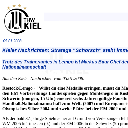
05.01.2008
Kieler Nachrichten: Stratege "Schorsch" steht imm
Trotz des Traineramtes in Lemgo ist Markus Baur Chef de
Nationalmannschaft
Aus den Kieler Nachrichten vom 05.01.2008:
Rostock/Lemgo - "Willst du eine Medaille erringen, musst du Ma
den EM-Vorbereitungs-Länderspielen gegen Montenegro in Rost
Schwerin (morgen, 15 Uhr) eine seit sechs Jahren gültige Faustf
Handball-Nationalmannschaft zum Welt- (2007) und Europameister
Olympisches Silber 2004 und zweite Plätze bei der EM 2002 un
Als der bald 37-jährige Spielmacher auf Grund von Verletzungen fehl
WM 2005 in Tunesien (9.) und der EM 2006 in der Schweiz (5.) pro