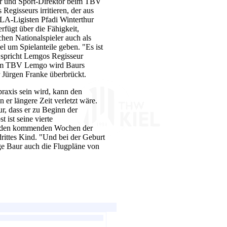
ner und Sport-Direktor beim TBV
Regisseurs irritieren, der aus
LA-Ligisten Pfadi Winterthur
rfügt über die Fähigkeit,
chen Nationalspieler auch als
el um Spielanteile geben. "Es ist
 spricht Lemgos Regisseur
Beim TBV Lemgo wird Baurs
 Jürgen Franke überbrückt.
raxis sein wird, kann den
 er längere Zeit verletzt wäre.
r, dass er zu Beginn der
 ist seine vierte
 in den kommenden Wochen der
rittes Kind. "Und bei der Geburt
ege Baur auch die Flugpläne von