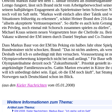
Obwohl Markus Baur seit dem 1. Januar offiziell als Bundesligatrai
Lemgo fungiert, lässt sich Brand nicht vom Arbeitgeberwechsel seines 
seinem halbjährigen Engagement als Spielertrainer beim Schweizer N
noch voll im Saft steht. "Markus weiß einfach alles über Taktik und ve
Situationen frühzeitig zu erkennen", schätzt Heiner Brand den 216-fa
"allseits akzeptierte Vertrauensperson". So dürfte es auch kein Gerang
ein Privileg, noch einmal mit Schorsch zusammen spielen zu dürfen",
Michael Kraus seinem neuen Vorgesetzten brav die Chefrolle zu. 
Vakanz während der EM intern durch Daniel Stephan und Co-Trainer
Dass Markus Baur von der EM bis Peking ein halbes Jahr ohne Spielp
Bundestrainer nicht schocken. Brand: "Das ist nichts anderes, als wenn
Deshalb will ich es unbedingt mit ihm versuchen. Voraussetzung ist nu
Olympiavorbereitung körperlich nicht bei null anfängt." Für Baur selbst
Olympiateilnahme derzeit noch "Zukunftsmusik". Priorität genießt
angekündigte Familienzuwachs. Gattin Marion erwartet in Kürze ihr d
will ich unbedingt dabei sein. Egal, ob die EM noch läuft", hat Strat
Norwegen nach Deutschland schon im Blick.
(aus den
Kieler Nachrichten
vom 05.01.2008)
Weitere Informationen zum Thema:
Artikel zum Thema:
EM 2008: Kieler Nachrichten: Markus Baur: "Ich stehe voll im Saft"