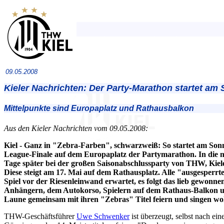
09.05.2008
Kieler Nachrichten: Der Party-Marathon startet am
Mittelpunkte sind Europaplatz und Rathausbalkon
Aus den Kieler Nachrichten vom 09.05.2008:
Kiel - Ganz in "Zebra-Farben", schwarzweiß: So startet am So
League-Finale auf dem Europaplatz der Partymarathon. In die n
Tage später bei der großen Saisonabschlussparty von THW, Kie
Diese steigt am 17. Mai auf dem Rathausplatz. Alle "ausgesper
Spiel vor der Riesenleinwand erwartet, es folgt das lieb gewonne
Anhängern, dem Autokorso, Spielern auf dem Rathaus-Balkon u
Laune gemeinsam mit ihren "Zebras" Titel feiern und singen wol
THW-Geschäftsführer
Uwe Schwenker
ist überzeugt, selbst nach ei