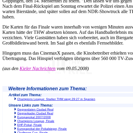
Göppingen, den 14. Meistertitel zu feiern. "Den lassen wir uns gege
Nach dem Final-Rückspiel am Sonntag erwartet die Polizei einen Ans
warten Bierstände, und später sollen auf dem NDR-Showtruck alle T
haben.
Die Karten für das Finale waren innerhalb von wenigen Minuten ausv
Karten hätte der THW absetzen können. Auf das Handballerlebnis mu
verzichten. Viele Gaststätten haben sich vorbereitet, auch im Biergart
Großbildleinwand bereit. Im Saal gibt es ebenfalls Fernsehbilder.
Hingegen muss das CinemaxX passen, die Kinobetreiber erhielten vo
Übertragung. Das Hinspiel verfolgten übrigens über 560 000 TV-Zus
(aus den
Kieler Nachrichten
vom 09.05.2008)
Weitere Informationen zum Thema:
Artikel zum Thema:
Champions League: Starker THW siegt 29:27 in Spanien
Unsere Links zum Thema:
Gegnerdaten Ciudad Real
Gegnerkader Ciudad Real
Europapokal 2007/2008
Champions League, Finale
EHF-Pokal, Finale
Europapokal der Pokalsieger, Finale
Challenge Cup, Finale