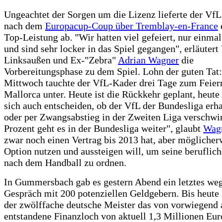
Ungeachtet der Sorgen um die Lizenz lieferte der VfL
nach dem
Europacup-Coup über Tremblay-en-France
Top-Leistung ab. "Wir hatten viel gefeiert, nur einmal 
und sind sehr locker in das Spiel gegangen", erläutert
Linksaußen und Ex-"Zebra"
Adrian Wagner
die
Vorbereitungsphase zu dem Spiel. Lohn der guten Tat
Mittwoch tauchte der VfL-Kader drei Tage zum Feier
Mallorca unter. Heute ist die Rückkehr geplant, heut
sich auch entscheiden, ob der VfL der Bundesliga erha
oder per Zwangsabstieg in der Zweiten Liga verschwi
Prozent geht es in der Bundesliga weiter", glaubt
Wag
zwar noch einen Vertrag bis 2013 hat, aber möglicher
Option nutzen und aussteigen will, um seine beruflic
nach dem Handball zu ordnen.
In Gummersbach gab es gestern Abend ein letztes we
Gespräch mit 200 potenziellen Geldgebern. Bis heute
der zwölffache deutsche Meister das von vorwiegend 
entstandene Finanzloch von aktuell 1,3 Millionen Eur