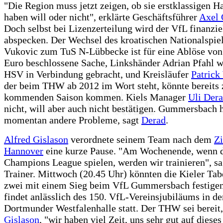
"Die Region muss jetzt zeigen, ob sie erstklassigen H
haben will oder nicht", erklärte Geschäftsführer
Axel 
Doch selbst bei Lizenzerteilung wird der VfL finanzie
abspecken. Der Wechsel des kroatischen Nationalspie
Vukovic zum TuS N-Lübbecke ist für eine Ablöse von
Euro beschlossene Sache, Linkshänder Adrian Pfahl 
HSV in Verbindung gebracht, und Kreisläufer
Patrick
der beim THW ab 2012 im Wort steht, könnte bereits 
kommenden Saison kommen. Kiels Manager
Uli Der
nicht, will aber auch nicht bestätigen. Gummersbach 
momentan andere Probleme, sagt
Derad
.
Alfred Gislason
verordnete seinem Team nach dem
Zi
Hannover
eine kurze Pause. "Am Wochenende, wenn d
Champions League spielen, werden wir trainieren", sa
Trainer. Mittwoch (20.45 Uhr) könnten die Kieler Tab
zwei mit einem Sieg beim VfL Gummersbach festigen.
findet anlässlich des 150. VfL-Vereinsjubiläums in de
Dortmunder Westfalenhalle statt. Der THW sei bereit,
Gislason
, "wir haben viel Zeit, uns sehr gut auf dieses