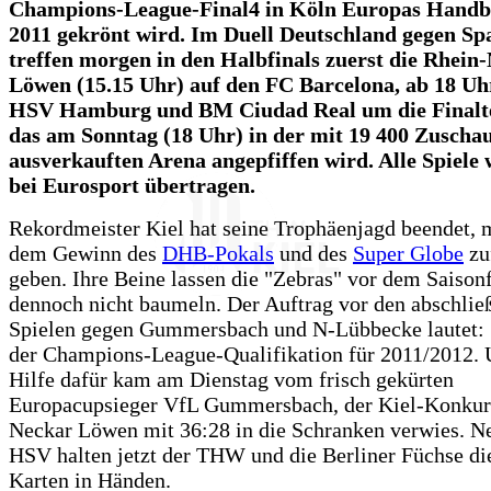
Champions-League-Final4 in Köln Europas Handb
2011 gekrönt wird. Im Duell Deutschland gegen Sp
treffen morgen in den Halbfinals zuerst die Rhein
Löwen (15.15 Uhr) auf den FC Barcelona, ab 18 Uhr
HSV Hamburg und BM Ciudad Real um die Finalt
das am Sonntag (18 Uhr) in der mit 19 400 Zuscha
ausverkauften Arena angepfiffen wird. Alle Spiele 
bei Eurosport übertragen.
Rekordmeister Kiel hat seine Trophäenjagd beendet, 
dem Gewinn des
DHB-Pokals
und des
Super Globe
zu
geben. Ihre Beine lassen die "Zebras" vor dem Saison
dennoch nicht baumeln. Der Auftrag vor den abschli
Spielen gegen Gummersbach und N-Lübbecke lautet:
der Champions-League-Qualifikation für 2011/2012. 
Hilfe dafür kam am Dienstag vom frisch gekürten
Europacupsieger VfL Gummersbach, der Kiel-Konkur
Neckar Löwen mit 36:28 in die Schranken verwies. N
HSV halten jetzt der THW und die Berliner Füchse di
Karten in Händen.