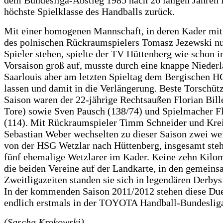
dem Bundesliga-Abstieg 1985 nach 26 langen Jahren i
höchste Spielklasse des Handballs zurück.
Mit einer homogenen Mannschaft, in deren Kader mi
des polnischen Rückraumspielers Tomasz Jezewski nu
Spieler stehen, spielte der TV Hüttenberg wie schon i
Vorsaison groß auf, musste durch eine knappe Niederl
Saarlouis aber am letzten Spieltag dem Bergischen HC
lassen und damit in die Verlängerung. Beste Torschütz
Saison waren der 22-jährige Rechtsaußen Florian Bill
Tore) sowie Sven Pausch (138/74) und Spielmacher F
(114). Mit Rückraumspieler Timm Schneider und Krei
Sebastian Weber wechselten zu dieser Saison zwei wei
von der HSG Wetzlar nach Hüttenberg, insgesamt ste
fünf ehemalige Wetzlarer im Kader. Keine zehn Kilom
die beiden Vereine auf der Landkarte, in den gemein
Zweitligazeiten standen sie sich in legendären Derbys
In der kommenden Saison 2011/2012 stehen diese Due
endlich erstmals in der TOYOTA Handball-Bundesliga
(Sascha Krokowski)