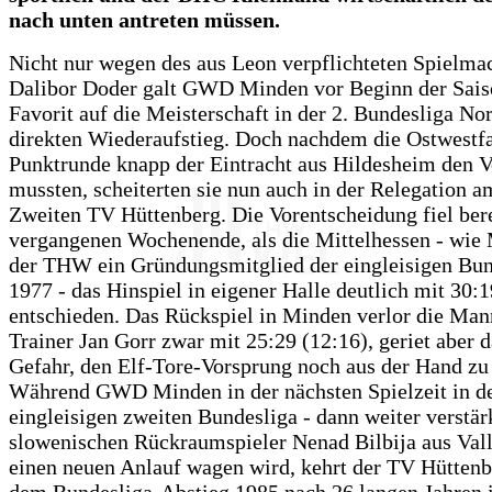
nach unten antreten müssen.
Nicht nur wegen des aus Leon verpflichteten Spielma
Dalibor Doder galt GWD Minden vor Beginn der Saiso
Favorit auf die Meisterschaft in der 2. Bundesliga No
direkten Wiederaufstieg. Doch nachdem die Ostwestfa
Punktrunde knapp der Eintracht aus Hildesheim den V
mussten, scheiterten sie nun auch in der Relegation 
Zweiten TV Hüttenberg. Die Vorentscheidung fiel ber
vergangenen Wochenende, als die Mittelhessen - wie
der THW ein Gründungsmitglied der eingleisigen Bun
1977 - das Hinspiel in eigener Halle deutlich mit 30:1
entschieden. Das Rückspiel in Minden verlor die Man
Trainer Jan Gorr zwar mit 25:29 (12:16), geriet aber d
Gefahr, den Elf-Tore-Vorsprung noch aus der Hand zu
Während GWD Minden in der nächsten Spielzeit in d
eingleisigen zweiten Bundesliga - dann weiter verstär
slowenischen Rückraumspieler Nenad Bilbija aus Vall
einen neuen Anlauf wagen wird, kehrt der TV Hüttenb