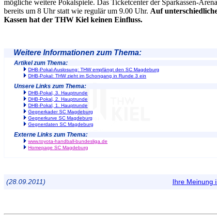
mögliche weitere Pokalspiele. Das Ticketcenter der Sparkassen-Aren
bereits um 8 Uhr statt wie regulär um 9.00 Uhr.
Auf unterschiedlich
Kassen hat der THW Kiel keinen Einfluss.
Weitere Informationen zum Thema:
Artikel zum Thema:
DHB-Pokal-Auslosung: THW empfängt den SC Magdeburg
DHB-Pokal: THW zieht im Schongang in Runde 3 ein
Unsere Links zum Thema:
DHB-Pokal, 3. Hauptrunde
DHB-Pokal, 2. Hauptrunde
DHB-Pokal, 1. Hauptrunde
Gegnerkader SC Magdeburg
Gegnerkurve SC Magdeburg
Gegnerdaten SC Magdeburg
Externe Links zum Thema:
www.toyota-handball-bundesliga.de
Homepage SC Magdeburg
(28.09.2011)
Ihre Meinung