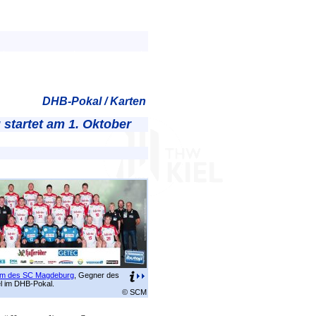
DHB-Pokal / Karten
startet am 1. Oktober
m des SC Magdeburg
, Gegner des
l im DHB-Pokal.
© SCM