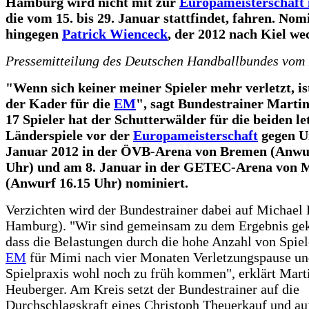
Hamburg wird nicht mit zur
Europameisterschaft 
die vom 15. bis 29. Januar stattfindet, fahren. No
hingegen
Patrick Wienceck
, der 2012 nach Kiel we
Pressemitteilung des Deutschen Handballbundes vom 
"Wenn sich keiner meiner Spieler mehr verletzt, is
der Kader für die
EM
", sagt Bundestrainer Marti
17 Spieler hat der Schutterwälder für die beiden le
Länderspiele vor der
Europameisterschaft
gegen U
Januar 2012 in der ÖVB-Arena von Bremen (Anwu
Uhr) und am 8. Januar in der GETEC-Arena von 
(Anwurf 16.15 Uhr) nominiert.
Verzichten wird der Bundestrainer dabei auf Michae
Hamburg). "Wir sind gemeinsam zu dem Ergebnis g
dass die Belastungen durch die hohe Anzahl von Spiel
EM
für Mimi nach vier Monaten Verletzungspause u
Spielpraxis wohl noch zu früh kommen", erklärt Mart
Heuberger. Am Kreis setzt der Bundestrainer auf die
Durchschlagskraft eines Christoph Theuerkauf und a