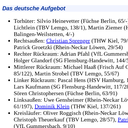
Das deutsche Aufgebot
Torhüter: Silvio Heinevetter (Füchse Berlin, 65/-
Lichtlein (TBV Lemgo, 138/1), Martin Ziemer
Balingen-Weilstetten, 4/-)
Rechtsaußen:
Christian Sprenger
(THW Kiel, 79/1
Patrick Groetzki (Rhein-Neckar Löwen, 29/54)
Rechter Rückraum: Adrian Pfahl (VfL Gummersb
Holger Glandorf (SG Flensburg-Handewitt, 144/
Mittlerer Rückraum: Michael Haaß (Frisch Auf 
85/122), Martin Strobel (TBV Lemgo, 55/67)
Linker Rückraum: Pascal Hens (HSV Hamburg, 1
Lars Kaufmann (SG Flensburg-Handewitt, 117/28
Sören Christophersen (Füchse Berlin, 63/91)
Linksaußen: Uwe Gensheimer (Rhein-Neckar Lö
61/197),
Dominik Klein
(THW Kiel, 137/261)
Kreisläufer: Oliver Roggisch (Rhein-Neckar Löw
Christoph Theuerkauf (TBV Lemgo, 28/57),
Patr
(VfL Gummersbach, 9/10)