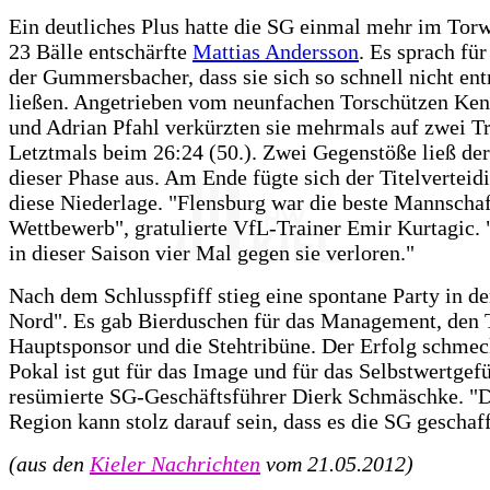
Ein deutliches Plus hatte die SG einmal mehr im Torw
23 Bälle entschärfte
Mattias Andersson
. Es sprach für
der Gummersbacher, dass sie sich so schnell nicht en
ließen. Angetrieben vom neunfachen Torschützen Ke
und Adrian Pfahl verkürzten sie mehrmals auf zwei Tr
Letztmals beim 26:24 (50.). Zwei Gegenstöße ließ der
dieser Phase aus. Am Ende fügte sich der Titelverteidi
diese Niederlage. "Flensburg war die beste Mannschaf
Wettbewerb", gratulierte VfL-Trainer Emir Kurtagic.
in dieser Saison vier Mal gegen sie verloren."
Nach dem Schlusspfiff stieg eine spontane Party in de
Nord". Es gab Bierduschen für das Management, den T
Hauptsponsor und die Stehtribüne. Der Erfolg schmec
Pokal ist gut für das Image und für das Selbstwertgefü
resümierte SG-Geschäftsführer Dierk Schmäschke. "D
Region kann stolz darauf sein, dass es die SG geschaff
(aus den
Kieler Nachrichten
vom 21.05.2012)