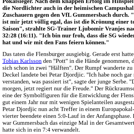
Pokalsieger. Nach dem knappen Erfolg im Hinspiel 
die Nordlichter auch in der heimischen Campushal
Zuschauern gegen den VfL Gummersbach durch. "
ist mir jetzt völlig egal, das ist die Krönung einer t
Saison", strahlte SG-Trainer Ljubomir Vranjes n
32:28 (16:11). "Ich bin nur froh, dass die SG wiede
hat und wir mit den Fans feiern können."
Das taten die Flensburger ausgiebig. Gerade erst hat
Tobias Karlsson
den "Pott" in die Hände genommen, da
sich schon in zwei "Hälften". Der Rumpf wanderte zu 
Deckel landete bei Petar Djordjic. "Ich habe noch gar 
verstanden, was passiert ist", sagte der junge Serbe.
morgen, jetzt regiert nur die Freude." Der Rückraumsc
eine der Symbolfiguren für die Entwicklung der Flens
gut einem Jahr nur mit wenigen Spielanteilen ausgestat
Petar Djordjic nun acht Treffer in einem Europapokal-
vierter beendete einen 5:0-Lauf in der Anfangsphase. 
war Gummersbach das einzige Mal in der Gesamtwert
hatte sich in ein 7:4 verwandelt.