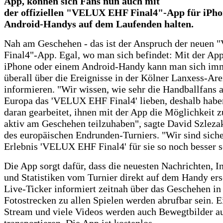
App, können sich Fans nun auch mit
der offiziellen "VELUX EHF Final4"-App für iPh
Android-Handys auf dem Laufenden halten.
Nah am Geschehen - das ist der Anspruch der neue
Final4"-App. Egal, wo man sich befindet: Mit der Ap
iPhone oder einem Android-Handy kann man sich im
überall über die Ereignisse in der Kölner Lanxess-Ar
informieren. "Wir wissen, wie sehr die Handballfans 
Europa das 'VELUX EHF Final4' lieben, deshalb haben
daran gearbeitet, ihnen mit der App die Möglichkeit z
aktiv am Geschehen teilzuhaben", sagte David Szlez
des europäischen Endrunden-Turniers. "Wir sind siche
Erlebnis 'VELUX EHF Final4' für sie so noch besser s
Die App sorgt dafür, dass die neuesten Nachrichten, 
und Statistiken vom Turnier direkt auf dem Handy ers
Live-Ticker informiert zeitnah über das Geschehen in
Fotostrecken zu allen Spielen werden abrufbar sein. E
Stream und viele Videos werden auch Bewegtbilder a