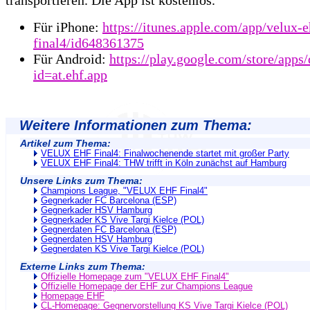
transportieren. Die App ist kostenlos.
Für iPhone:
https://itunes.apple.com/app/velux-e
final4/id648361375
Für Android:
https://play.google.com/store/apps/
id=at.ehf.app
Weitere Informationen zum Thema:
Artikel zum Thema:
VELUX EHF Final4: Finalwochenende startet mit großer Party
VELUX EHF Final4: THW trifft in Köln zunächst auf Hamburg
Unsere Links zum Thema:
Champions League, "VELUX EHF Final4"
Gegnerkader FC Barcelona (ESP)
Gegnerkader HSV Hamburg
Gegnerkader KS Vive Targi Kielce (POL)
Gegnerdaten FC Barcelona (ESP)
Gegnerdaten HSV Hamburg
Gegnerdaten KS Vive Targi Kielce (POL)
Externe Links zum Thema:
Offizielle Homepage zum "VELUX EHF Final4"
Offizielle Homepage der EHF zur Champions League
Homepage EHF
CL-Homepage: Gegnervorstellung KS Vive Targi Kielce (POL)