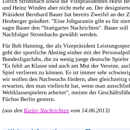
Ulrich Strombach sowie die Vizepräsidenten Horst B
und Heinz Winden aber nicht mehr an. Der designier
Präsident Bernhard Bauer hat bereits Zweifel an der 
Heuberger geäußert. "Eine Jobgarantie gibt es für ni
sagte Bauer den "Stuttgarter Nachrichten". Bauer sol
Nachfolger Strombachs gewählt werden.
Für Bob Hanning, der als Vizepräsident Leistungssport
geht der sportliche Abstieg einher mit der Personalpoli
Bundesligaclubs, die zu wenig junge deutsche Spieler 
"Es fehlt an Klasse und auch am Mut der Vereine, auc
Spiel verlieren zu können. Es ist immer sehr schwieri
wir wollen den Nachwuchs fördern, aber gleichzeitig 
erwarten, den man vielleicht hat, wenn man ausschlie
Weltklassespielern arbeitet", meinte der Geschäftsfüh
Füchse Berlin gestern.
(aus den
Kieler Nachrichten
vom 14.06.2013)