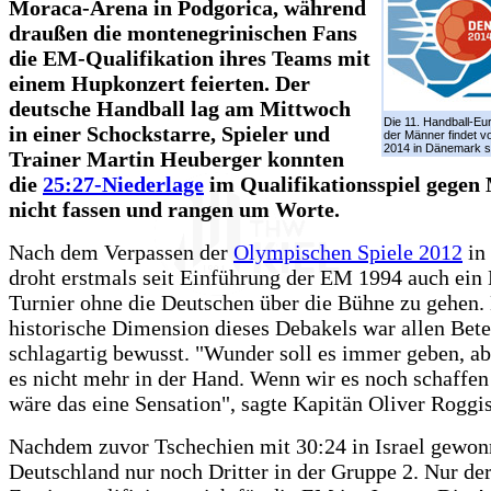
Moraca-Arena in Podgorica, während
draußen die montenegrinischen Fans
die EM-Qualifikation ihres Teams mit
einem Hupkonzert feierten. Der
deutsche Handball lag am Mittwoch
Die 11. Handball-Eu
in einer Schockstarre, Spieler und
der Männer findet v
2014 in Dänemark st
Trainer Martin Heuberger konnten
die
25:27-Niederlage
im Qualifikationsspiel gegen
nicht fassen und rangen um Worte.
Nach dem Verpassen der
Olympischen Spiele 2012
in
droht erstmals seit Einführung der EM 1994 auch ein 
Turnier ohne die Deutschen über die Bühne zu gehen.
historische Dimension dieses Debakels war allen Bete
schlagartig bewusst. "Wunder soll es immer geben, ab
es nicht mehr in der Hand. Wenn wir es noch schaffen 
wäre das eine Sensation", sagte Kapitän Oliver Roggi
Nachdem zuvor Tschechien mit 30:24 in Israel gewonn
Deutschland nur noch Dritter in der Gruppe 2. Nur der