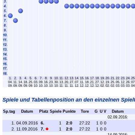
1.
2.
3.
4.
5.
6.
7.
8.
9.
10.
11.
12.
13.
14.
15.
16.
17.
18.
19.
20.
21.
22.
23.
24.
25
04.
11.
14.
18.
25.
03.
09.
16.
23.
30.
13.
20.
27.
07.
11.
18.
21.
27.
12.
19.
25.
05.
12.
26.
07
09.
09.
09.
09.
09.
10.
10.
10.
10.
10.
11.
11.
11.
12.
12.
12.
12.
12.
02.
02.
02.
03.
03.
03.
04
Spiele und Tabellenposition an den einzelnen Spiel
Sp.tag
Datum
Platz
Spiele
Punkte
Tore
G
U
V
Datum
02.09.2016:
1.
04.09.2016
6.
1
2:0
27:22
1
0
0
2.
11.09.2016
7.
1
2:0
27:22
1
0
0
14.09.2016: