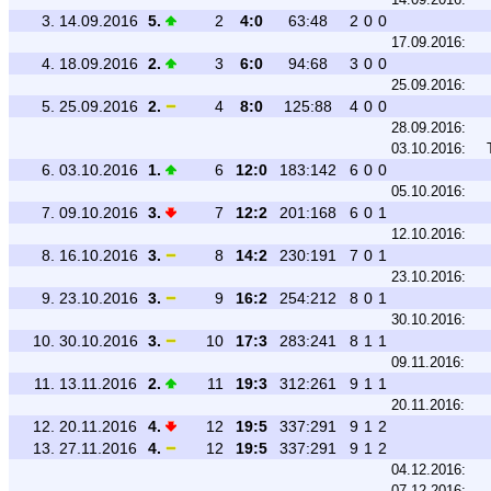
3.
14.09.2016
5.
2
4:0
63:48
2
0
0
17.09.2016:
4.
18.09.2016
2.
3
6:0
94:68
3
0
0
25.09.2016:
5.
25.09.2016
2.
4
8:0
125:88
4
0
0
28.09.2016:
03.10.2016:
6.
03.10.2016
1.
6
12:0
183:142
6
0
0
05.10.2016:
7.
09.10.2016
3.
7
12:2
201:168
6
0
1
12.10.2016:
8.
16.10.2016
3.
8
14:2
230:191
7
0
1
23.10.2016:
9.
23.10.2016
3.
9
16:2
254:212
8
0
1
30.10.2016:
10.
30.10.2016
3.
10
17:3
283:241
8
1
1
09.11.2016:
11.
13.11.2016
2.
11
19:3
312:261
9
1
1
20.11.2016:
12.
20.11.2016
4.
12
19:5
337:291
9
1
2
13.
27.11.2016
4.
12
19:5
337:291
9
1
2
04.12.2016:
07.12.2016: