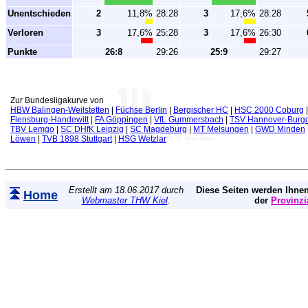
Unentschieden
2
11,8%
28:28
3
17,6%
28:28
Verloren
3
17,6%
25:28
3
17,6%
26:30
Punkte
26:8
29:26
25:9
29:27
Zur Bundesligakurve von
HBW Balingen-Weilstetten
|
Füchse Berlin
|
Bergischer HC
|
HSC 2000 Coburg
Flensburg-Handewitt
|
FA Göppingen
|
VfL Gummersbach
|
TSV Hannover-Burgd
TBV Lemgo
|
SC DHfK Leipzig
|
SC Magdeburg
|
MT Melsungen
|
GWD Minden
Löwen
|
TVB 1898 Stuttgart
|
HSG Wetzlar
Erstellt am 18.06.2017 durch
Diese Seiten werden Ihnen
Home
Webmaster THW Kiel
.
der
Provinzi