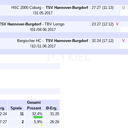
HSC 2000 Coburg
-
TSV Hannover-Burgdorf
:
27:27
(11:13)
U
!31.05.2017
TSV Hannover-Burgdorf
-
TBV Lemgo
:
23:27
(12:12)
V
!03./04.06.2017
Bergischer HC
-
TSV Hannover-Burgdorf
:
32:24
(17:12)
V
!10./11.06.2017
Gesamt
rg.
Spiele
Prozent
Ø-Erg.
2:24
11
32,4%
31:25
7:27
2
5,9%
26:26