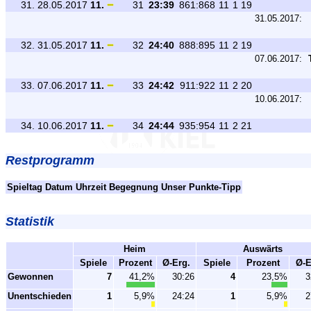
31.
28.05.2017
11.
31
23:39
861:868
11
1
19
31.05.2017:
32.
31.05.2017
11.
32
24:40
888:895
11
2
19
07.06.2017:
33.
07.06.2017
11.
33
24:42
911:922
11
2
20
10.06.2017:
34.
10.06.2017
11.
34
24:44
935:954
11
2
21
Restprogramm
Spieltag
Datum
Uhrzeit
Begegnung
Unser Punkte-Tipp
Statistik
Heim
Auswärts
Spiele
Prozent
Ø-Erg.
Spiele
Prozent
Ø-E
Gewonnen
7
41,2%
30:26
4
23,5%
3
Unentschieden
1
5,9%
24:24
1
5,9%
2