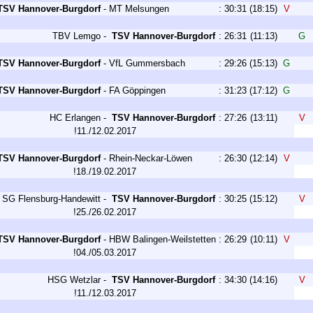
TSV Hannover-Burgdorf
-
MT Melsungen
:
30:31
(18:15)
V
TBV Lemgo
-
TSV Hannover-Burgdorf
:
26:31
(11:13)
G
TSV Hannover-Burgdorf
-
VfL Gummersbach
:
29:26
(15:13)
G
TSV Hannover-Burgdorf
-
FA Göppingen
:
31:23
(17:12)
G
HC Erlangen
-
TSV Hannover-Burgdorf
:
27:26
(13:11)
V
!11./12.02.2017
TSV Hannover-Burgdorf
-
Rhein-Neckar-Löwen
:
26:30
(12:14)
V
!18./19.02.2017
SG Flensburg-Handewitt
-
TSV Hannover-Burgdorf
:
30:25
(15:12)
V
!25./26.02.2017
TSV Hannover-Burgdorf
-
HBW Balingen-Weilstetten
:
26:29
(10:11)
V
!04./05.03.2017
HSG Wetzlar
-
TSV Hannover-Burgdorf
:
34:30
(14:16)
V
!11./12.03.2017