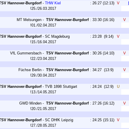
TSV Hannover-Burgdorf
-
THW Kiel
:
26:27
(12:13)
V
!25./26.03.2017
MT Melsungen
-
TSV Hannover-Burgdorf
:
33:30
(16:16)
V
!01./02.04.2017
TSV Hannover-Burgdorf
-
SC Magdeburg
:
23:28
(9:14)
V
!15./16.04.2017
VfL Gummersbach
-
TSV Hannover-Burgdorf
:
30:26
(14:10)
V
!22./23.04.2017
Füchse Berlin
-
TSV Hannover-Burgdorf
:
34:27
(13:9)
V
!29./30.04.2017
TSV Hannover-Burgdorf
-
TVB 1898 Stuttgart
:
24:24
(12:9)
U
!13./14.05.2017
GWD Minden
-
TSV Hannover-Burgdorf
:
27:26
(16:12)
V
!20./21.05.2017
TSV Hannover-Burgdorf
-
SC DHfK Leipzig
:
24:25
(15:11)
V
!27./28.05.2017