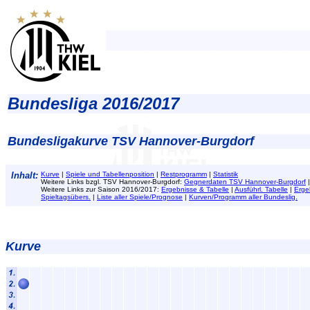
Bundesliga 2016/2017
Bundesligakurve TSV Hannover-Burgdorf
Inhalt:
Kurve
|
Spiele und Tabellenposition
|
Restprogramm
|
Statistik
Weitere Links bzgl. TSV Hannover-Burgdorf:
Gegnerdaten TSV Hannover-Burgdorf
Weitere Links zur Saison 2016/2017:
Ergebnisse & Tabelle
|
Ausführl. Tabelle
|
Erge
Spieltagsübers.
|
Liste aller Spiele/Prognose
|
Kurven/Programm aller Bundeslig.
Kurve