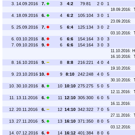
3.
14.09.2016
7.
3
4:2
79:81
2
0
1
18.09.2016:
4.
18.09.2016
6.
4
6:2
105:104
3
0
1
23.09.2016:
5.
25.09.2016
7.
5
6:4
125:134
3
0
2
03.10.2016:
6.
03.10.2016
8.
6
6:6
154:164
3
0
3
7.
09.10.2016
9.
6
6:6
154:164
3
0
3
11.10.2016:
H
16.10.2016:
8.
16.10.2016
9.
8
8:8
216:221
4
0
4
19.10.2016:
9.
23.10.2016
10.
9
8:10
242:248
4
0
5
30.10.2016:
10.
30.10.2016
8.
10
10:10
275:275
5
0
5
12.11.2016:
11.
13.11.2016
6.
11
12:10
305:300
6
0
5
16.11.2016:
12.
20.11.2016
6.
12
14:10
342:322
7
0
5
27.11.2016:
13.
27.11.2016
5.
13
16:10
371:350
8
0
5
03.12.2016:
14.
07.12.2016
6.
14
16:12
401:384
8
0
6