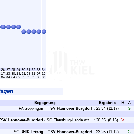
.
26.
27.
28.
29.
30.
31.
32.
33.
34.
.
17.
23.
30.
14.
21.
28.
31.
07.
10.
.
04.
04.
04.
05.
05.
05.
05.
06.
06.
tagen
Begegnung
Ergebnis
H
A
FA Göppingen
-
TSV Hannover-Burgdorf
:
23:34
(11:17)
G
TSV Hannover-Burgdorf
-
SG Flensburg-Handewitt
:
20:35
(8:16)
V
SC DHfK Leipzig
-
TSV Hannover-Burgdorf
:
23:25
(11:12)
G