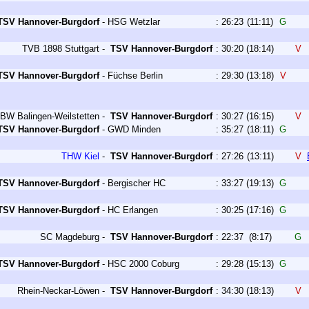
TSV Hannover-Burgdorf
-
HSG Wetzlar
:
26:23
(11:11)
G
TVB 1898 Stuttgart
-
TSV Hannover-Burgdorf
:
30:20
(18:14)
V
TSV Hannover-Burgdorf
-
Füchse Berlin
:
29:30
(13:18)
V
BW Balingen-Weilstetten
-
TSV Hannover-Burgdorf
:
30:27
(16:15)
V
TSV Hannover-Burgdorf
-
GWD Minden
:
35:27
(18:11)
G
THW Kiel
-
TSV Hannover-Burgdorf
:
27:26
(13:11)
V
TSV Hannover-Burgdorf
-
Bergischer HC
:
33:27
(19:13)
G
TSV Hannover-Burgdorf
-
HC Erlangen
:
30:25
(17:16)
G
SC Magdeburg
-
TSV Hannover-Burgdorf
:
22:37
(8:17)
G
TSV Hannover-Burgdorf
-
HSC 2000 Coburg
:
29:28
(15:13)
G
Rhein-Neckar-Löwen
-
TSV Hannover-Burgdorf
:
34:30
(18:13)
V