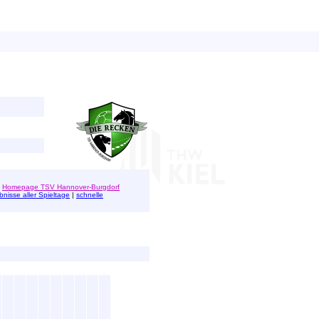
|
Homepage TSV Hannover-Burgdorf
bnisse aller Spieltage
|
schnelle