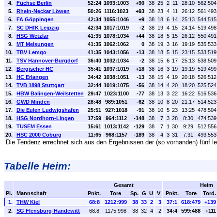
4.
Füchse Berlin
52:24
1093:1003
+90
38
25
2
11
28:10
562:504
5.
Rhein-Neckar Löwen
50:26
1116:1023
+93
38
23
4
11
26:12
561:493
6.
FA Göppingen
42:34
1055:1046
+9
38
18
6
14
25:13
544:515
7.
SC DHfK Leipzig
42:34
1017:1019
-2
38
19
4
15
24:14
519:498
8.
HSG Wetzlar
41:35
1078:1034
+44
38
18
5
15
26:12
550:491
9.
MT Melsungen
41:35
1062:1062
0
38
19
3
16
19:19
535:533
10.
TBV Lemgo
41:35
1043:1056
-13
38
18
5
15
23:15
533:519
11.
TSV Hannover-Burgdorf
36:40
1032:1034
-2
38
15
6
17
25:13
538:509
12.
Bergischer HC
35:41
1037:1019
+18
38
16
3
19
19:19
519:499
13.
HC Erlangen
34:42
1038:1051
-13
38
15
4
19
20:18
526:512
14.
TVB 1898 Stuttgart
32:44
1019:1075
-56
38
14
4
20
18:20
525:524
15.
HBW Balingen-Weilstetten
29:47
1023:1100
-77
38
13
3
22
16:22
516:536
16.
GWD Minden
28:48
989:1051
-62
38
10
8
20
21:17
514:523
17.
Die Eulen Ludwigshafen
25:51
927:1018
-91
38
10
5
23
13:25
478:504
18.
HSG Nordhorn-Lingen
17:59
964:1112
-148
38
7
3
28
8:30
474:539
19.
TUSEM Essen
15:61
1013:1142
-129
38
7
1
30
9:29
512:556
20.
HSC 2000 Coburg
11:65
968:1157
-189
38
4
3
31
7:31
493:553
Die Tendenz errechnet sich aus den Ergebnissen der (so vorhanden) fünf le
Tabelle Heim:
Gesamt
Heim
Pl.
Mannschaft
Pnkt.
Tore
Sp.
G
U
V
Pnkt.
Tore
Tord.
1.
THW Kiel
68:8
1212:999
38
33
2
3
37:1
618:479
+139
2.
SG Flensburg-Handewitt
68:8
1175:998
38
32
4
2
34:4
599:488
+111