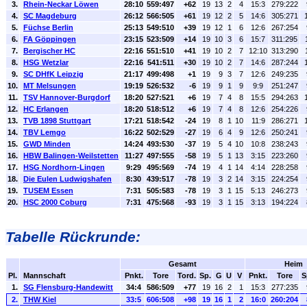
3.
Rhein-Neckar Löwen
28:10
559:497
+62
19
13
2
4
15:3
279:222
4.
SC Magdeburg
26:12
566:505
+61
19
12
2
5
14:6
305:271
5.
Füchse Berlin
25:13
549:510
+39
19
12
1
6
12:6
267:254
6.
FA Göppingen
23:15
523:509
+14
19
10
3
6
15:7
311:295
7.
Bergischer HC
22:16
551:510
+41
19
10
2
7
12:10
313:290
8.
HSG Wetzlar
22:16
541:511
+30
19
10
2
7
14:6
287:244
9.
SC DHfK Leipzig
21:17
499:498
+1
19
9
3
7
12:6
249:235
10.
MT Melsungen
19:19
526:532
-6
19
9
1
9
9:9
251:247
11.
TSV Hannover-Burgdorf
18:20
527:521
+6
19
7
4
8
15:5
294:263
12.
HC Erlangen
18:20
518:512
+6
19
7
4
8
12:6
254:226
13.
TVB 1898 Stuttgart
17:21
518:542
-24
19
8
1
10
11:9
286:271
14.
TBV Lemgo
16:22
502:529
-27
19
6
4
9
12:6
250:241
15.
GWD Minden
14:24
493:530
-37
19
5
4
10
10:8
238:243
16.
HBW Balingen-Weilstetten
11:27
497:555
-58
19
5
1
13
3:15
223:260
17.
HSG Nordhorn-Lingen
9:29
495:569
-74
19
4
1
14
4:14
228:258
18.
Die Eulen Ludwigshafen
8:30
439:517
-78
19
3
2
14
3:15
224:254
19.
TUSEM Essen
7:31
505:583
-78
19
3
1
15
5:13
246:273
20.
HSC 2000 Coburg
7:31
475:568
-93
19
3
1
15
3:13
194:224
Tabelle Rückrunde:
Gesamt
Heim
Pl.
Mannschaft
Pnkt.
Tore
Tord.
Sp.
G
U
V
Pnkt.
Tore
S
1.
SG Flensburg-Handewitt
34:4
586:509
+77
19
16
2
1
15:3
277:235
2.
THW Kiel
33:5
606:508
+98
19
16
1
2
16:0
260:204