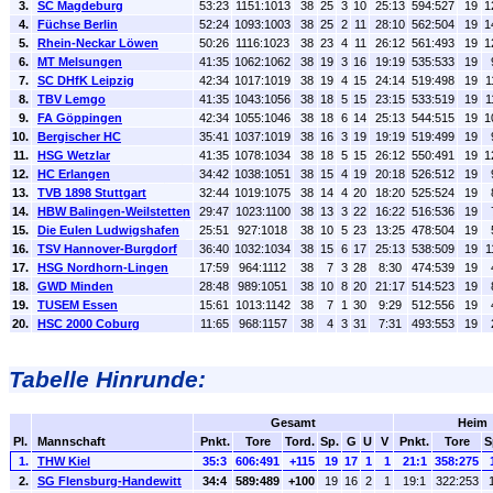
3.
SC Magdeburg
53:23
1151:1013
38
25
3
10
25:13
594:527
19
1
4.
Füchse Berlin
52:24
1093:1003
38
25
2
11
28:10
562:504
19
1
5.
Rhein-Neckar Löwen
50:26
1116:1023
38
23
4
11
26:12
561:493
19
1
6.
MT Melsungen
41:35
1062:1062
38
19
3
16
19:19
535:533
19
7.
SC DHfK Leipzig
42:34
1017:1019
38
19
4
15
24:14
519:498
19
1
8.
TBV Lemgo
41:35
1043:1056
38
18
5
15
23:15
533:519
19
1
9.
FA Göppingen
42:34
1055:1046
38
18
6
14
25:13
544:515
19
1
10.
Bergischer HC
35:41
1037:1019
38
16
3
19
19:19
519:499
19
11.
HSG Wetzlar
41:35
1078:1034
38
18
5
15
26:12
550:491
19
1
12.
HC Erlangen
34:42
1038:1051
38
15
4
19
20:18
526:512
19
13.
TVB 1898 Stuttgart
32:44
1019:1075
38
14
4
20
18:20
525:524
19
14.
HBW Balingen-Weilstetten
29:47
1023:1100
38
13
3
22
16:22
516:536
19
15.
Die Eulen Ludwigshafen
25:51
927:1018
38
10
5
23
13:25
478:504
19
16.
TSV Hannover-Burgdorf
36:40
1032:1034
38
15
6
17
25:13
538:509
19
1
17.
HSG Nordhorn-Lingen
17:59
964:1112
38
7
3
28
8:30
474:539
19
18.
GWD Minden
28:48
989:1051
38
10
8
20
21:17
514:523
19
19.
TUSEM Essen
15:61
1013:1142
38
7
1
30
9:29
512:556
19
20.
HSC 2000 Coburg
11:65
968:1157
38
4
3
31
7:31
493:553
19
Tabelle Hinrunde:
Gesamt
Heim
Pl.
Mannschaft
Pnkt.
Tore
Tord.
Sp.
G
U
V
Pnkt.
Tore
S
1.
THW Kiel
35:3
606:491
+115
19
17
1
1
21:1
358:275
2.
SG Flensburg-Handewitt
34:4
589:489
+100
19
16
2
1
19:1
322:253