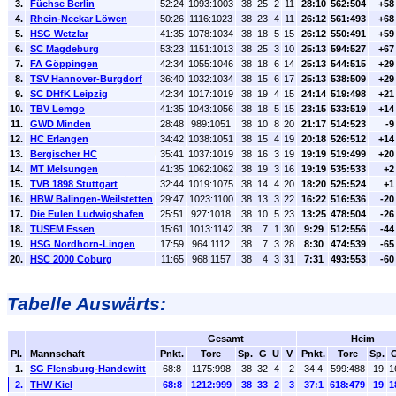
3.
Füchse Berlin
52:24
1093:1003
38
25
2
11
28:10
562:504
+58
4.
Rhein-Neckar Löwen
50:26
1116:1023
38
23
4
11
26:12
561:493
+68
5.
HSG Wetzlar
41:35
1078:1034
38
18
5
15
26:12
550:491
+59
6.
SC Magdeburg
53:23
1151:1013
38
25
3
10
25:13
594:527
+67
7.
FA Göppingen
42:34
1055:1046
38
18
6
14
25:13
544:515
+29
8.
TSV Hannover-Burgdorf
36:40
1032:1034
38
15
6
17
25:13
538:509
+29
9.
SC DHfK Leipzig
42:34
1017:1019
38
19
4
15
24:14
519:498
+21
10.
TBV Lemgo
41:35
1043:1056
38
18
5
15
23:15
533:519
+14
11.
GWD Minden
28:48
989:1051
38
10
8
20
21:17
514:523
-9
12.
HC Erlangen
34:42
1038:1051
38
15
4
19
20:18
526:512
+14
13.
Bergischer HC
35:41
1037:1019
38
16
3
19
19:19
519:499
+20
14.
MT Melsungen
41:35
1062:1062
38
19
3
16
19:19
535:533
+2
15.
TVB 1898 Stuttgart
32:44
1019:1075
38
14
4
20
18:20
525:524
+1
16.
HBW Balingen-Weilstetten
29:47
1023:1100
38
13
3
22
16:22
516:536
-20
17.
Die Eulen Ludwigshafen
25:51
927:1018
38
10
5
23
13:25
478:504
-26
18.
TUSEM Essen
15:61
1013:1142
38
7
1
30
9:29
512:556
-44
19.
HSG Nordhorn-Lingen
17:59
964:1112
38
7
3
28
8:30
474:539
-65
20.
HSC 2000 Coburg
11:65
968:1157
38
4
3
31
7:31
493:553
-60
Tabelle Auswärts:
Gesamt
Heim
Pl.
Mannschaft
Pnkt.
Tore
Sp.
G
U
V
Pnkt.
Tore
Sp.
1.
SG Flensburg-Handewitt
68:8
1175:998
38
32
4
2
34:4
599:488
19
1
2.
THW Kiel
68:8
1212:999
38
33
2
3
37:1
618:479
19
1