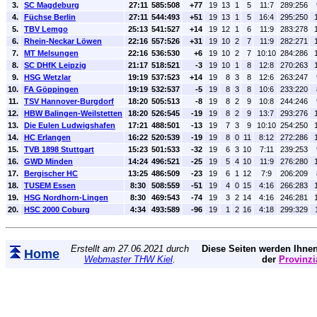
3.
SC Magdeburg
27:11
585:508
+77
19
13
1
5
11:7
289:256
4.
Füchse Berlin
27:11
544:493
+51
19
13
1
5
16:4
295:250
5.
TBV Lemgo
25:13
541:527
+14
19
12
1
6
11:9
283:278
6.
Rhein-Neckar Löwen
22:16
557:526
+31
19
10
2
7
11:9
282:271
7.
MT Melsungen
22:16
536:530
+6
19
10
2
7
10:10
284:286
8.
SC DHfK Leipzig
21:17
518:521
-3
19
10
1
8
12:8
270:263
9.
HSG Wetzlar
19:19
537:523
+14
19
8
3
8
12:6
263:247
10.
FA Göppingen
19:19
532:537
-5
19
8
3
8
10:6
233:220
11.
TSV Hannover-Burgdorf
18:20
505:513
-8
19
8
2
9
10:8
244:246
12.
HBW Balingen-Weilstetten
18:20
526:545
-19
19
8
2
9
13:7
293:276
13.
Die Eulen Ludwigshafen
17:21
488:501
-13
19
7
3
9
10:10
254:250
14.
HC Erlangen
16:22
520:539
-19
19
8
0
11
8:12
272:286
15.
TVB 1898 Stuttgart
15:23
501:533
-32
19
6
3
10
7:11
239:253
16.
GWD Minden
14:24
496:521
-25
19
5
4
10
11:9
276:280
17.
Bergischer HC
13:25
486:509
-23
19
6
1
12
7:9
206:209
18.
TUSEM Essen
8:30
508:559
-51
19
4
0
15
4:16
266:283
19.
HSG Nordhorn-Lingen
8:30
469:543
-74
19
3
2
14
4:16
246:281
20.
HSC 2000 Coburg
4:34
493:589
-96
19
1
2
16
4:18
299:329
Erstellt am 27.06.2021 durch
Diese Seiten werden Ihnen
Home
Webmaster THW Kiel
.
der
Provinzi