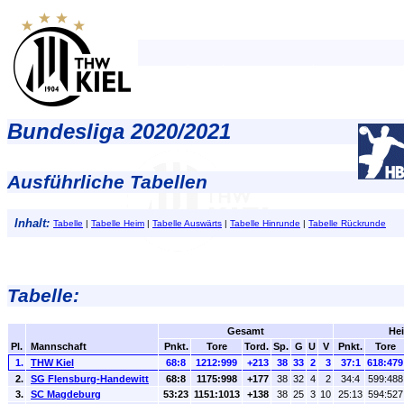
Bundesliga 2020/2021
Ausführliche Tabellen
Inhalt:
Tabelle
|
Tabelle Heim
|
Tabelle Auswärts
|
Tabelle Hinrunde
|
Tabelle Rückrunde
Tabelle:
Gesamt
He
Pl.
Mannschaft
Pnkt.
Tore
Tord.
Sp.
G
U
V
Pnkt.
Tore
1.
THW Kiel
68:8
1212:999
+213
38
33
2
3
37:1
618:479
2.
SG Flensburg-Handewitt
68:8
1175:998
+177
38
32
4
2
34:4
599:488
3.
SC Magdeburg
53:23
1151:1013
+138
38
25
3
10
25:13
594:527