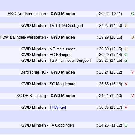
HSG Nordhorn-Lingen
-
GWD Minden
:
20:22
(10:11)
GWD Minden
-
TVB 1898 Stuttgart
:
27:27
(14:10)
U
HBW Balingen-Weilstetten
-
GWD Minden
:
29:29
(16:16)
GWD Minden
-
MT Melsungen
:
30:30
(12:15)
U
GWD Minden
-
HC Erlangen
:
30:29
(17:14)
G
GWD Minden
-
TSV Hannover-Burgdorf
:
28:27
(14:16)
G
Bergischer HC
-
GWD Minden
:
25:24
(13:12)
GWD Minden
-
SC Magdeburg
:
25:35
(15:16)
V
SC DHfK Leipzig
-
GWD Minden
:
24:21
(12:10)
GWD Minden
-
THW Kiel
:
30:35
(13:17)
V
GWD Minden
-
FA Göppingen
:
24:23
(11:12)
G