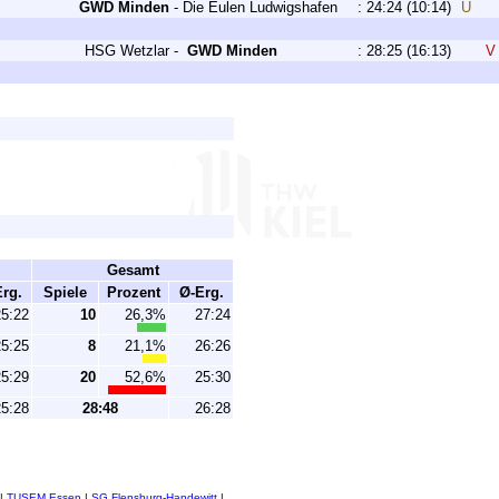
GWD Minden
-
Die Eulen Ludwigshafen
:
24:24
(10:14)
U
HSG Wetzlar
-
GWD Minden
:
28:25
(16:13)
Gesamt
rg.
Spiele
Prozent
Ø-Erg.
25:22
10
26,3%
27:24
25:25
8
21,1%
26:26
25:29
20
52,6%
25:30
25:28
28:48
26:28
|
TUSEM Essen
|
SG Flensburg-Handewitt
|