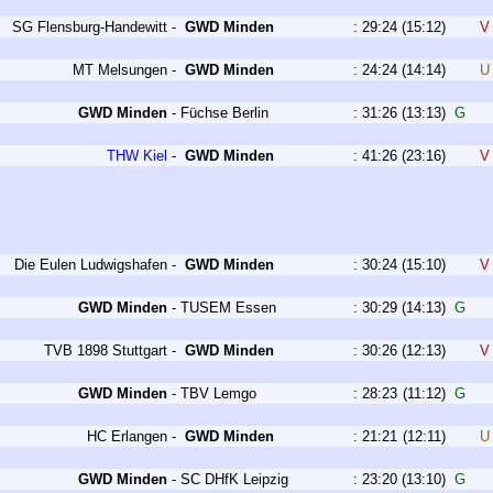
SG Flensburg-Handewitt
-
GWD Minden
:
29:24
(15:12)
MT Melsungen
-
GWD Minden
:
24:24
(14:14)
GWD Minden
-
Füchse Berlin
:
31:26
(13:13)
G
THW Kiel
-
GWD Minden
:
41:26
(23:16)
Die Eulen Ludwigshafen
-
GWD Minden
:
30:24
(15:10)
GWD Minden
-
TUSEM Essen
:
30:29
(14:13)
G
TVB 1898 Stuttgart
-
GWD Minden
:
30:26
(12:13)
GWD Minden
-
TBV Lemgo
:
28:23
(11:12)
G
HC Erlangen
-
GWD Minden
:
21:21
(12:11)
GWD Minden
-
SC DHfK Leipzig
:
23:20
(13:10)
G