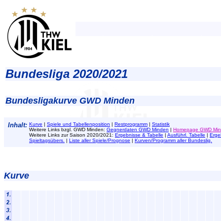
Bundesliga 2020/2021
Bundesligakurve GWD Minden
Inhalt:
Kurve
|
Spiele und Tabellenposition
|
Restprogramm
|
Statistik
Weitere Links bzgl. GWD Minden:
Gegnerdaten GWD Minden
|
Homepage GWD Min
Weitere Links zur Saison 2020/2021:
Ergebnisse & Tabelle
|
Ausführl. Tabelle
|
Erge
Spieltagsübers.
|
Liste aller Spiele/Prognose
|
Kurven/Programm aller Bundeslig.
Kurve