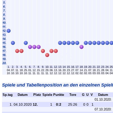
1.
2.
3.
4.
5.
6.
7.
8.
9.
10.
11.
12.
13.
14.
15.
16.
17.
18.
19.
20.
21.
22.
23.
24.
25
04.
07.
11.
18.
25.
01.
12.
15.
22.
29.
06.
13.
16.
20.
23.
27.
07.
14.
21.
07.
18.
21.
28.
04.
11
10.
10.
10.
10.
10.
11.
11.
11.
11.
11.
12.
12.
12.
12.
12.
12.
02.
02.
02.
03.
03.
03.
03.
04.
04
Spiele und Tabellenposition an den einzelnen Spiel
Sp.tag
Datum
Platz
Spiele
Punkte
Tore
G
U
V
Datum
01.10.2020:
1.
04.10.2020
12.
1
0:2
25:26
0
0
1
07.10.2020: