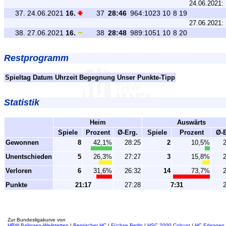
24.06.2021:
37.
24.06.2021
16.
37
28:46
964:1023
10
8
19
27.06.2021:
38.
27.06.2021
16.
38
28:48
989:1051
10
8
20
Restprogramm
Spieltag
Datum
Uhrzeit
Begegnung
Unser Punkte-Tipp
Statistik
Heim
Auswärts
Spiele
Prozent
Ø-Erg.
Spiele
Prozent
Ø-E
Gewonnen
8
42,1%
28:25
2
10,5%
Unentschieden
5
26,3%
27:27
3
15,8%
Verloren
6
31,6%
26:32
14
73,7%
Punkte
21:17
27:28
7:31
Zur Bundesligakurve von
HBW Balingen-Weilstetten
|
Bergischer HC
|
Füchse Berlin
|
HSC 2000 Coburg
|
HC Erlangen