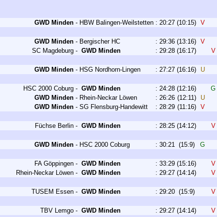
GWD Minden
-
HBW Balingen-Weilstetten
:
20:27
(10:15)
V
GWD Minden
-
Bergischer HC
:
29:36
(13:16)
V
SC Magdeburg
-
GWD Minden
:
29:28
(16:17)
GWD Minden
-
HSG Nordhorn-Lingen
:
27:27
(16:16)
U
HSC 2000 Coburg
-
GWD Minden
:
24:28
(12:16)
GWD Minden
-
Rhein-Neckar Löwen
:
26:26
(12:11)
U
GWD Minden
-
SG Flensburg-Handewitt
:
28:29
(11:16)
V
Füchse Berlin
-
GWD Minden
:
28:25
(14:12)
GWD Minden
-
HSC 2000 Coburg
:
30:21
(15:9)
G
FA Göppingen
-
GWD Minden
:
33:29
(15:16)
Rhein-Neckar Löwen
-
GWD Minden
:
29:27
(14:14)
TUSEM Essen
-
GWD Minden
:
29:20
(15:9)
TBV Lemgo
-
GWD Minden
:
29:27
(14:14)