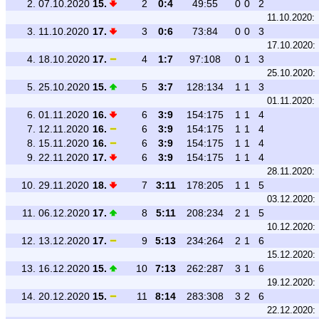
2.
07.10.2020
15.
2
0:4
49:55
0
0
2
11.10.2020:
3.
11.10.2020
17.
3
0:6
73:84
0
0
3
17.10.2020:
4.
18.10.2020
17.
4
1:7
97:108
0
1
3
25.10.2020:
5.
25.10.2020
15.
5
3:7
128:134
1
1
3
01.11.2020:
6.
01.11.2020
16.
6
3:9
154:175
1
1
4
7.
12.11.2020
16.
6
3:9
154:175
1
1
4
8.
15.11.2020
16.
6
3:9
154:175
1
1
4
9.
22.11.2020
17.
6
3:9
154:175
1
1
4
28.11.2020:
10.
29.11.2020
18.
7
3:11
178:205
1
1
5
03.12.2020:
11.
06.12.2020
17.
8
5:11
208:234
2
1
5
10.12.2020:
12.
13.12.2020
17.
9
5:13
234:264
2
1
6
15.12.2020:
13.
16.12.2020
15.
10
7:13
262:287
3
1
6
19.12.2020:
14.
20.12.2020
15.
11
8:14
283:308
3
2
6
22.12.2020: