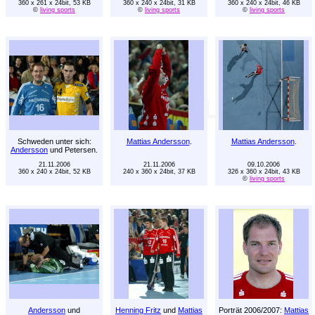
360 x 261 x 24bit, 53 KB
360 x 240 x 24bit, 31 KB
360 x 240 x 24bit, 46 KB
©
living sports
©
living sports
©
living sports
Schweden unter sich:
Mattias Andersson
.
Mattias Andersson
.
Andersson
und Petersen.
21.11.2006
21.11.2006
09.10.2006
360 x 240 x 24bit, 52 KB
240 x 360 x 24bit, 37 KB
326 x 360 x 24bit, 43 KB
©
living sports
Andersson
und
Henning Fritz
und
Mattias
Porträt 2006/2007:
Mattias