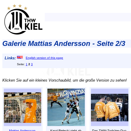
Galerie Mattias Andersson - Seite 2/3
Links:
English version of this page
Seite:
1
2
3
Klicken Sie auf ein kleines Vorschaubild, um die große Version zu sehen!
Mattias Andersson
.
Karol Bielecki zieht ab.
Das THW-Torhüter-Duo.