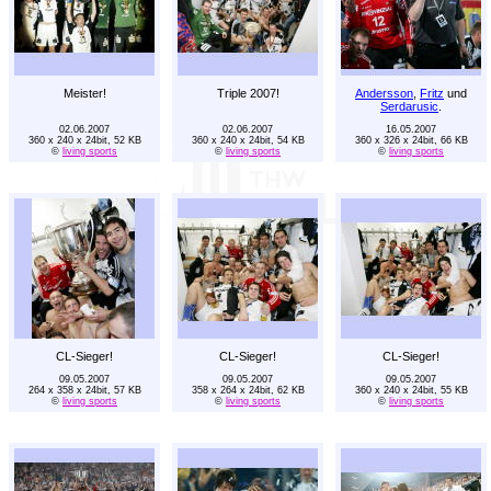
Meister!
Triple 2007!
Andersson
,
Fritz
und
Serdarusic
.
02.06.2007
02.06.2007
16.05.2007
360 x 240 x 24bit, 52 KB
360 x 240 x 24bit, 54 KB
360 x 326 x 24bit, 66 KB
©
living sports
©
living sports
©
living sports
CL-Sieger!
CL-Sieger!
CL-Sieger!
09.05.2007
09.05.2007
09.05.2007
264 x 358 x 24bit, 57 KB
358 x 264 x 24bit, 62 KB
360 x 240 x 24bit, 55 KB
©
living sports
©
living sports
©
living sports