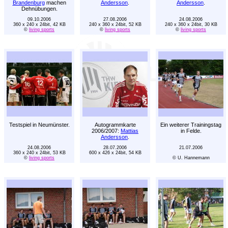
Brandenburg
machen
Andersson
.
Andersson
.
Dehnübungen.
09.10.2006
27.08.2006
24.08.2006
360 x 240 x 24bit, 42 KB
240 x 360 x 24bit, 52 KB
240 x 360 x 24bit, 30 KB
©
living sports
©
living sports
©
living sports
Testspiel in Neumünster.
Autogrammkarte
Ein weiterer Trainingstag
2006/2007:
Mattias
in Felde.
Andersson
.
24.08.2006
28.07.2006
21.07.2006
360 x 240 x 24bit, 53 KB
600 x 426 x 24bit, 54 KB
©
living sports
© U. Hannemann