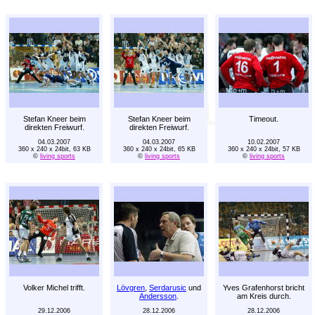
Stefan Kneer beim
Stefan Kneer beim
Timeout.
direkten Freiwurf.
direkten Freiwurf.
04.03.2007
04.03.2007
10.02.2007
360 x 240 x 24bit, 63 KB
360 x 240 x 24bit, 65 KB
360 x 240 x 24bit, 57 KB
©
living sports
©
living sports
©
living sports
Volker Michel trifft.
Lövgren
,
Serdarusic
und
Yves Grafenhorst bricht
Andersson
.
am Kreis durch.
29.12.2006
28.12.2006
28.12.2006