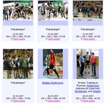
Pokalsieger!
Pokalsieger!
Pokalsieger!
15.04.2007
15.04.2007
15.04.2007
360 x 240 x 24bit, 65 KB
360 x 240 x 24bit, 63 KB
360 x 240 x 24bit, 64 KB
©
living sports
©
living sports
©
living sports
Pokalsieger!
Mattias Andersson
.
Erstes Training in
Russee:
Andersson
dolmetscht zwischen
Serdarusic
und
Xepkin
.
15.04.2007
30.03.2007
28.03.2007
360 x 360 x 24bit, 79 KB
240 x 360 x 24bit, 85 KB
264 x 358 x 24bit, 49 KB
©
living sports
©
living sports
©
living sports