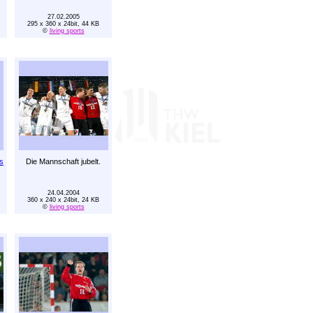
27.02.2005
295 x 360 x 24bit, 44 KB
©
living sports
s
Die Mannschaft jubelt.
24.04.2004
360 x 240 x 24bit, 24 KB
©
living sports