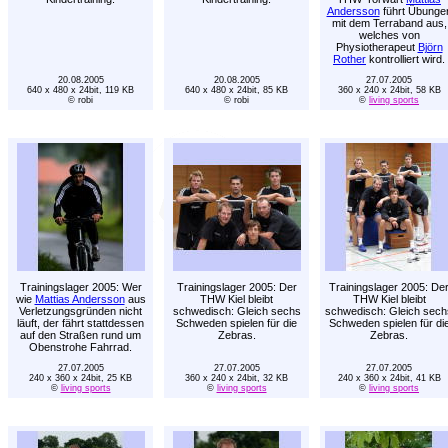
Andersson
führt Übunge
mit dem Terraband aus,
welches von
Physiotherapeut
Björn
Rother
kontrolliert wird.
20.08.2005
20.08.2005
27.07.2005
640 x 480 x 24bit, 119 KB
640 x 480 x 24bit, 85 KB
360 x 240 x 24bit, 58 KB
© robi
© robi
©
living sports
Trainingslager 2005: Wer
Trainingslager 2005: Der
Trainingslager 2005: De
wie
Mattias Andersson
aus
THW Kiel bleibt
THW Kiel bleibt
Verletzungsgründen nicht
schwedisch: Gleich sechs
schwedisch: Gleich sech
läuft, der fährt stattdessen
Schweden spielen für die
Schweden spielen für di
auf den Straßen rund um
Zebras.
Zebras.
Obenstrohe Fahrrad.
27.07.2005
27.07.2005
27.07.2005
240 x 360 x 24bit, 25 KB
360 x 240 x 24bit, 32 KB
240 x 360 x 24bit, 41 KB
©
living sports
©
living sports
©
living sports