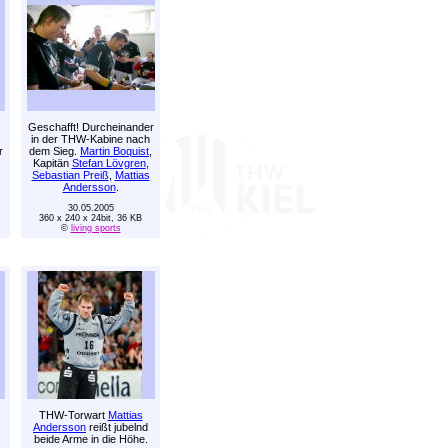
Geschafft! Durcheinander
in der THW-Kabine nach
r
dem Sieg.
Martin Boquist
,
Kapitän
Stefan Lövgren
,
Sebastian Preiß
,
Mattias
Andersson
.
30.05.2005
360 x 240 x 24bit, 36 KB
©
living sports
THW-Torwart
Mattias
Andersson
reißt jubelnd
beide Arme in die Höhe.