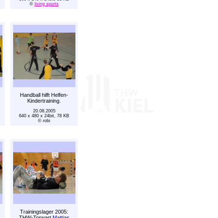
©
living sports
Handball hilft Helfen-
Kindertraining.
20.08.2005
640 x 480 x 24bit, 78 KB
© robi
Trainingslager 2005:
THW-Torwart
Mattias