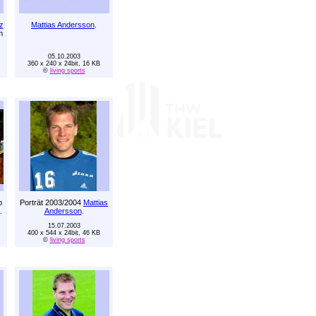
z
Mattias Andersson
.
m
05.10.2003
360 x 240 x 24bit, 16 KB
©
living sports
p
Porträt 2003/2004
Mattias
.
Andersson
.
15.07.2003
400 x 544 x 24bit, 46 KB
©
living sports