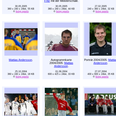
Fritz
mit der Meisterschale.
30.05.2005
30.05.2005
27.02.2005
360 x 240 x 24bit, 55 KB
360 x 240 x 24bit, 44 KB
240 x 360 x 24bit, 32 KB
©
living sports
©
living sports
©
living sports
Mattias Andersson
.
Autogrammkarte
Porträt 2004/2005:
Mattia
2004/2005:
Mattias
Andersson
.
Andersson
.
25.10.2004
01.09.2004
27.07.2004
360 x 240 x 24bit, 18 KB
600 x 425 x 24bit, 33 KB
400 x 600 x 24bit, 35 KB
©
living sports
©
living sports