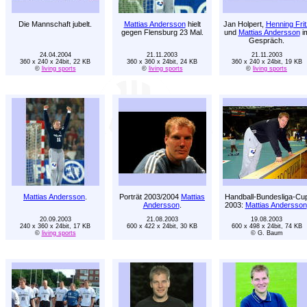
Die Mannschaft jubelt.
Mattias Andersson
hielt
Jan Holpert,
Henning Frit
gegen Flensburg 23 Mal.
und
Mattias Andersson
i
Gespräch.
24.04.2004
21.11.2003
21.11.2003
360 x 240 x 24bit, 22 KB
360 x 360 x 24bit, 24 KB
360 x 240 x 24bit, 19 KB
©
living sports
©
living sports
©
living sports
Mattias Andersson
.
Porträt 2003/2004
Mattias
Handball-Bundesliga-Cu
Andersson
.
2003:
Mattias Andersson
20.09.2003
21.08.2003
19.08.2003
240 x 360 x 24bit, 17 KB
600 x 422 x 24bit, 30 KB
600 x 498 x 24bit, 74 KB
©
living sports
© G. Baum