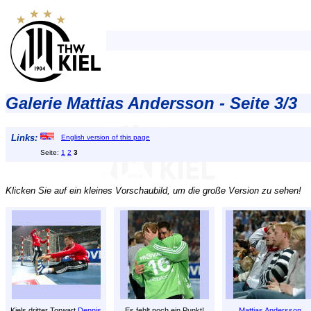
Galerie Mattias Andersson - Seite 3/3
Links:
English version of this page
Seite:
1
2
3
Klicken Sie auf ein kleines Vorschaubild, um die große Version zu sehen!
Kiels dritter Torwart
Dennis
Es fehlt noch ein Punkt!
Mattias Andersson