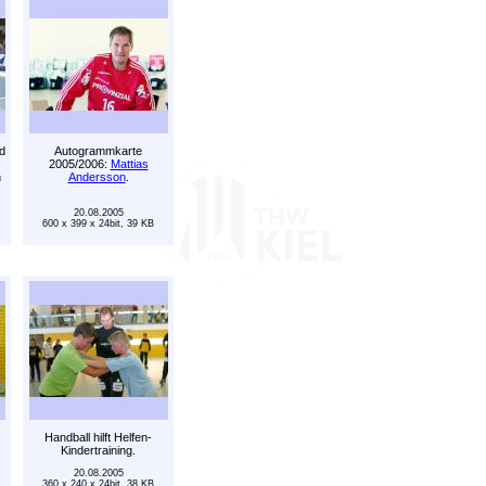
d
Autogrammkarte
2005/2006:
Mattias
n
Andersson
.
20.08.2005
600 x 399 x 24bit, 39 KB
Handball hilft Helfen-
Kindertraining.
20.08.2005
360 x 240 x 24bit, 38 KB