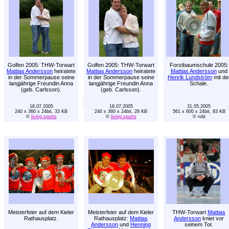
Golfen 2005: THW-Torwart
Golfen 2005: THW-Torwart
Forstbaumschule 2005:
Mattias Andersson
heiratete
Mattias Andersson
heiratete
Mattias Andersson
und
in der Sommerpause seine
in der Sommerpause seine
Henrik Lundström
mit de
langjährige Freundin Anna
langjährige Freundin Anna
Schale.
(geb. Carlsson).
(geb. Carlsson).
18.07.2005
18.07.2005
31.05.2005
240 x 360 x 24bit, 33 KB
240 x 360 x 24bit, 28 KB
561 x 600 x 24bit, 83 KB
©
living sports
©
living sports
© robi
Meisterfeier auf dem Kieler
Meisterfeier auf dem Kieler
THW-Torwart
Mattias
Rathausplatz.
Rathausplatz:
Mattias
Andersson
kniet vor
Andersson
und
Henning
seinem Tor.