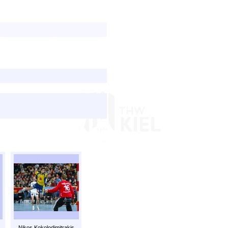
Nikos Kokolodimitrakis