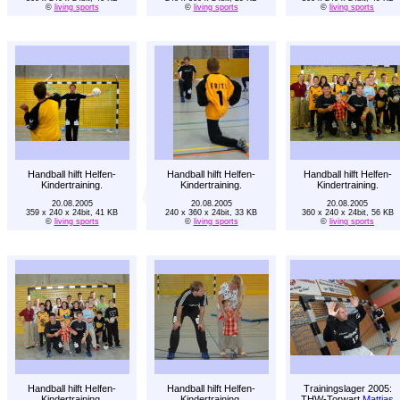
©
living sports
©
living sports
©
living sports
Handball hilft Helfen-
Handball hilft Helfen-
Handball hilft Helfen-
Kindertraining.
Kindertraining.
Kindertraining.
20.08.2005
20.08.2005
20.08.2005
359 x 240 x 24bit, 41 KB
240 x 360 x 24bit, 33 KB
360 x 240 x 24bit, 56 KB
©
living sports
©
living sports
©
living sports
Handball hilft Helfen-
Handball hilft Helfen-
Trainingslager 2005:
Kindertraining.
Kindertraining.
THW-Torwart
Mattias