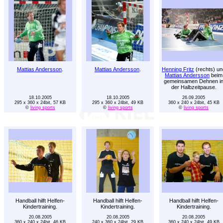
Mattias Andersson
.
Mattias Andersson
.
Henning Fritz
(rechts) un
Mattias Andersson
beim
gemeinsamen Dehnen i
der Halbzeitpause.
18.10.2005
18.10.2005
26.09.2005
295 x 360 x 24bit, 57 KB
295 x 360 x 24bit, 49 KB
360 x 240 x 24bit, 45 KB
©
living sports
©
living sports
©
living sports
Handball hilft Helfen-
Handball hilft Helfen-
Handball hilft Helfen-
Kindertraining.
Kindertraining.
Kindertraining.
20.08.2005
20.08.2005
20.08.2005
360 x 240 x 24bit, 46 KB
240 x 360 x 24bit, 29 KB
360 x 240 x 24bit, 49 KB