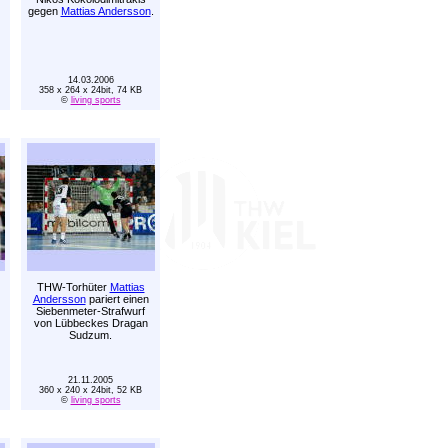
gegen
Mattias Andersson
.
14.03.2006
358 x 264 x 24bit, 74 KB
©
living sports
THW-Torhüter
Mattias
Andersson
pariert einen
Siebenmeter-Strafwurf
von Lübbeckes Dragan
Sudzum.
21.11.2005
360 x 240 x 24bit, 52 KB
©
living sports