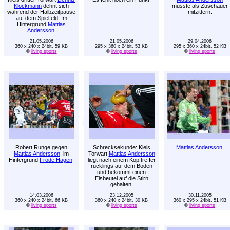
Klockmann
dehnt sich
musste als Zuschauer
während der Halbzeitpause
mitzittern.
auf dem Spielfeld. Im
Hintergrund
Mattias
Andersson
.
21.05.2006
21.05.2006
29.04.2006
360 x 240 x 24bit, 59 KB
295 x 360 x 24bit, 53 KB
295 x 360 x 24bit, 52 KB
©
living sports
©
living sports
©
living sports
Robert Runge gegen
Schrecksekunde: Kiels
Mattias Andersson
.
Mattias Andersson
, im
Torwart
Mattias Andersson
Hintergrund
Frode Hagen
.
liegt nach einem Kopftreffer
rücklings auf dem Boden
und bekommt einen
Eisbeutel auf die Stirn
gehalten.
14.03.2006
23.12.2005
30.11.2005
360 x 240 x 24bit, 66 KB
360 x 240 x 24bit, 30 KB
360 x 295 x 24bit, 51 KB
©
living sports
©
living sports
©
living sports