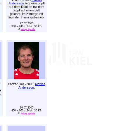
n
Andersson
liegt erschöpft
auf dem Rücken mit dem
Kopf auf einen Ball
gelehnt. Im Hintergrund
läuft der Trainingsbetrieb.
27.07.2005
360 x 240 x 24bit, 33 KB
©
living sports
r
Porträt 2005/2006:
Mattias
Andersson
.
s
e
19.07.2005
400 x 600 x 24bit, 30 KB
©
living sports