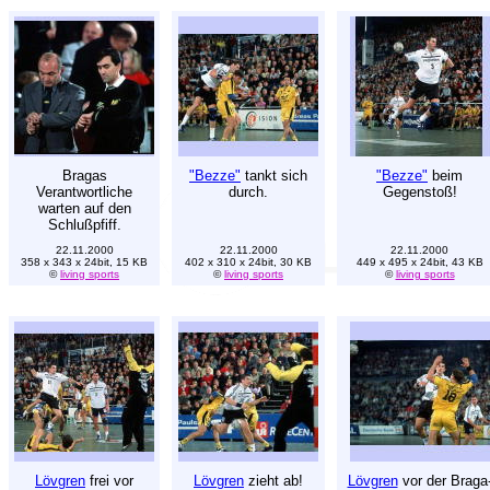
Bragas
"Bezze"
tankt sich
"Bezze"
beim
Verantwortliche
durch.
Gegenstoß!
warten auf den
Schlußpfiff.
22.11.2000
22.11.2000
22.11.2000
358 x 343 x 24bit, 15 KB
402 x 310 x 24bit, 30 KB
449 x 495 x 24bit, 43 KB
©
living sports
©
living sports
©
living sports
Lövgren
frei vor
Lövgren
zieht ab!
Lövgren
vor der Braga