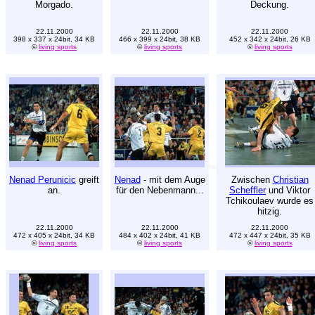
Morgado.
Deckung.
22.11.2000
22.11.2000
22.11.2000
398 x 337 x 24bit, 34 KB
466 x 399 x 24bit, 38 KB
452 x 342 x 24bit, 26 KB
©
living sports
©
living sports
©
living sports
Nenad Perunicic
greift
Nenad
- mit dem Auge
Zwischen
Christian
an.
für den Nebenmann...
Scheffler
und Viktor
Tchikoulaev wurde es
hitzig.
22.11.2000
22.11.2000
22.11.2000
472 x 405 x 24bit, 34 KB
484 x 402 x 24bit, 41 KB
472 x 447 x 24bit, 35 KB
©
living sports
©
living sports
©
living sports