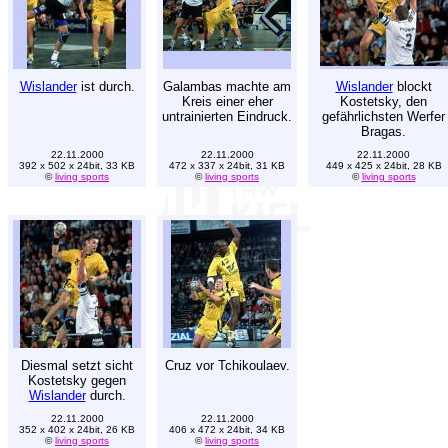
Wislander
ist durch.
Galambas machte am
Wislander
blockt
Kreis einer eher
Kostetsky, den
untrainierten Eindruck.
gefährlichsten Werfer
Bragas.
22.11.2000
22.11.2000
22.11.2000
392 x 502 x 24bit, 33 KB
472 x 337 x 24bit, 31 KB
449 x 425 x 24bit, 28 KB
©
living sports
©
living sports
©
living sports
Diesmal setzt sicht
Cruz vor Tchikoulaev.
Kostetsky gegen
Wislander
durch.
22.11.2000
22.11.2000
352 x 402 x 24bit, 26 KB
406 x 472 x 24bit, 34 KB
©
living sports
©
living sports