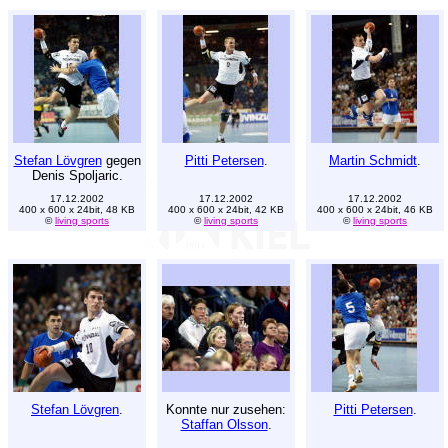
Stefan Lövgren
gegen
Pitti Petersen
.
Martin Schmidt
.
Denis Spoljaric.
17.12.2002
17.12.2002
17.12.2002
400 x 600 x 24bit, 48 KB
400 x 600 x 24bit, 42 KB
400 x 600 x 24bit, 46 KB
©
living sports
©
living sports
©
living sports
Stefan Lövgren
.
Konnte nur zusehen:
Pitti Petersen
.
Staffan Olsson
.