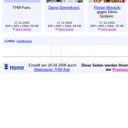
THW-Fans.
Davor Dominikovic
.
Florian Wisotzki
gegen Denis
Spoljaric.
17.12.2002
17.12.2002
17.12.2002
600 x 400 x 24bit, 59 KB
600 x 600 x 24bit, 69 KB
600 x 600 x 24bit, 79 KB
©
living sports
©
living sports
©
living sports
Links:
Spielbericht
Erstellt am 18.04.2008 durch
Diese Seiten werden Ihnen
Home
Webmaster THW Kiel
.
der
Provinzi