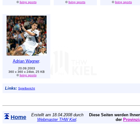
©
living sports
©
living sports
©
living sports
Adrian Wagner
.
20.09.2003
360 x 360 x 24bit, 25 KB
©
living sports
Links:
Spielbericht
Erstellt am 18.04.2008 durch
Diese Seiten werden Ihnen
Home
Webmaster THW Kiel
.
der
Provinzi