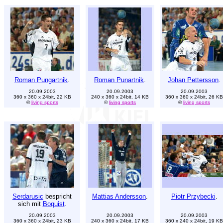
Roman Pungartnik
.
Roman Punartnik
.
Johan Pettersson
.
20.09.2003
20.09.2003
20.09.2003
360 x 360 x 24bit, 22 KB
240 x 360 x 24bit, 14 KB
360 x 360 x 24bit, 26 KB
©
living sports
©
living sports
©
living sports
Serdarusic
bespricht
Mattias Andersson
.
Piotr Przybecki
.
sich mit
Boquist
.
20.09.2003
20.09.2003
20.09.2003
360 x 360 x 24bit, 23 KB
240 x 360 x 24bit, 17 KB
360 x 240 x 24bit, 19 KB