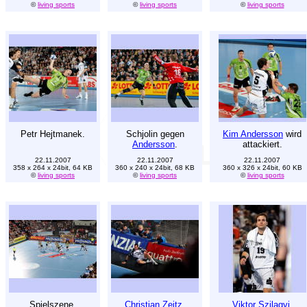
©
living sports
©
living sports
©
living sports
Petr Hejtmanek.
Schjolin gegen
Kim Andersson
wird
Andersson
.
attackiert.
22.11.2007
22.11.2007
22.11.2007
358 x 264 x 24bit, 64 KB
360 x 240 x 24bit, 68 KB
360 x 326 x 24bit, 60 KB
©
living sports
©
living sports
©
living sports
Spielszene.
Christian Zeitz
.
Viktor Szilagyi
.