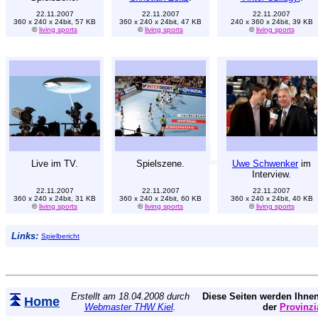
22.11.2007
22.11.2007
22.11.2007
360 x 240 x 24bit, 57 KB
360 x 240 x 24bit, 47 KB
240 x 360 x 24bit, 39 KB
©
living sports
©
living sports
©
living sports
Live im TV.
Spielszene.
Uwe Schwenker
im
Interview.
22.11.2007
22.11.2007
22.11.2007
360 x 240 x 24bit, 31 KB
360 x 240 x 24bit, 60 KB
360 x 240 x 24bit, 40 KB
©
living sports
©
living sports
©
living sports
Links:
Spielbericht
Erstellt am 18.04.2008 durch
Diese Seiten werden Ihnen
Home
Webmaster THW Kiel
.
der
Provinzi