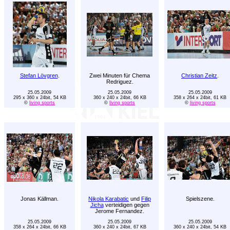
Stefan Lövgren
.
Zwei Minuten für Chema
Christian Zeitz
.
Redriguez.
25.05.2009
25.05.2009
25.05.2009
295 x 360 x 24bit, 54 KB
360 x 240 x 24bit, 66 KB
358 x 264 x 24bit, 61 KB
©
living sports
©
living sports
©
living sports
Jonas Källman.
Nikola Karabatic
und
Filip
Spielszene.
Jicha
verteidigen gegen
Jerome Fernandez.
25.05.2009
25.05.2009
25.05.2009
358 x 264 x 24bit, 66 KB
360 x 240 x 24bit, 67 KB
360 x 240 x 24bit, 54 KB