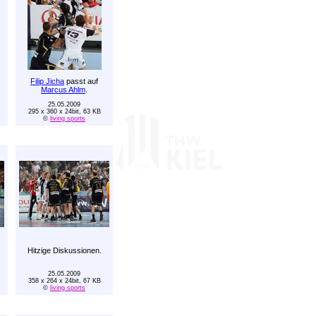
Filip Jicha
passt auf
Marcus Ahlm
.
25.05.2009
295 x 360 x 24bit, 63 KB
©
living sports
Hitzige Diskussionen.
25.05.2009
358 x 264 x 24bit, 67 KB
©
living sports