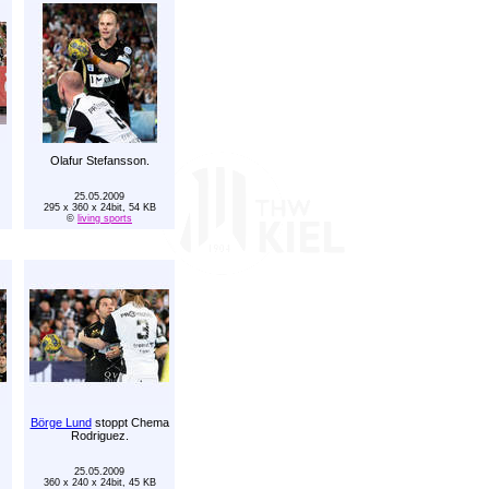
Olafur Stefansson.
25.05.2009
295 x 360 x 24bit, 54 KB
©
living sports
Börge Lund
stoppt Chema
Rodriguez.
25.05.2009
360 x 240 x 24bit, 45 KB