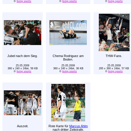
©
living sports
©
living sports
©
living sports
Jubel nach dem Sieg.
Chema Rodriguez am
THW-Fans.
Boden.
25.05.2009
25.05.2009
25.05.2009
360 x 240 x 24bit, 56 KB
360 x 240 x 24bit, 36 KB
295 x 360 x 24bit, 57 KB
©
living sports
©
living sports
©
living sports
Auszeit.
Rote Karte für
Marcus Ahlm
nach dritter Zeitstrafe.