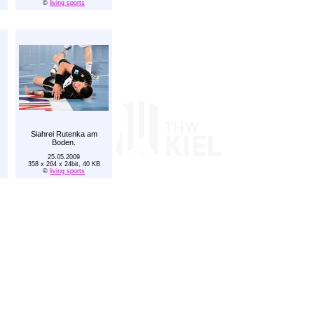
©
living sports
Siahrei Rutenka am
Boden.
25.05.2009
358 x 264 x 24bit, 40 KB
©
living sports