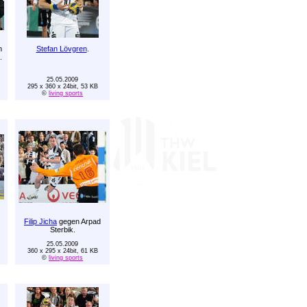
n
Stefan Lövgren
.
.
25.05.2009
295 x 360 x 24bit, 53 KB
©
living sports
Filip Jicha
gegen Arpad
Sterbik.
25.05.2009
360 x 295 x 24bit, 61 KB
©
living sports