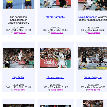
Die dänischen
Nikola Karabatic
.
Nikola Karabatic
wird vo
Schiedsrichter
Jonas Källman attackiert
Olesen/Pedersen.
25.05.2009
25.05.2009
25.05.2009
357 x 264 x 24bit, 35 KB
360 x 240 x 24bit, 55 KB
360 x 295 x 24bit, 66 KB
©
living sports
©
living sports
©
living sports
Filip Jicha
.
Stefan Lövgren
.
Stefan Lövgren
.
25.05.2009
25.05.2009
25.05.2009
360 x 240 x 24bit, 63 KB
360 x 240 x 24bit, 51 KB
357 x 264 x 24bit, 67 KB
©
living sports
©
living sports
©
living sports