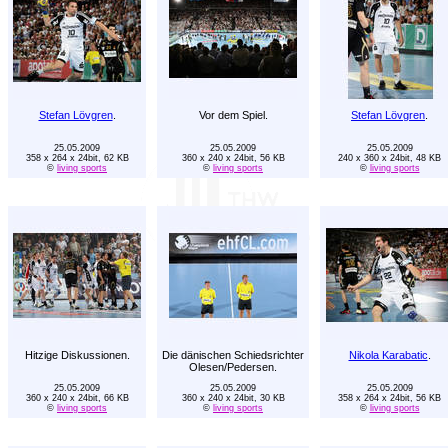
Stefan Lövgren
.
Vor dem Spiel.
Stefan Lövgren
.
25.05.2009
25.05.2009
25.05.2009
358 x 264 x 24bit, 62 KB
360 x 240 x 24bit, 56 KB
240 x 360 x 24bit, 48 KB
©
living sports
©
living sports
©
living sports
Hitzige Diskussionen.
Die dänischen Schiedsrichter
Nikola Karabatic
.
Olesen/Pedersen.
25.05.2009
25.05.2009
25.05.2009
360 x 240 x 24bit, 66 KB
360 x 240 x 24bit, 30 KB
358 x 264 x 24bit, 56 KB
©
living sports
©
living sports
©
living sports