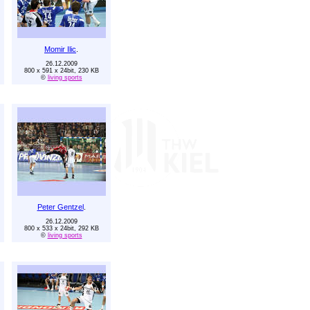
Momir Ilic
.
26.12.2009
800 x 591 x 24bit, 230 KB
©
living sports
Peter Gentzel
.
26.12.2009
800 x 533 x 24bit, 292 KB
©
living sports