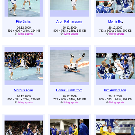
Filip Jicha
.
Aron Palmarsson
.
Momir Ilic
.
26.12.2009
26.12.2009
26.12.2009
491 x 600 x 24bit, 154 KB
800 x 533 x 24bit, 147 KB
733 x 600 x 24bit, 209 KB
©
living sports
©
living sports
©
living sports
Marcus Ahlm
.
Henrik Lundström
.
Kim Andersson
.
26.12.2009
26.12.2009
26.12.2009
800 x 591 x 24bit, 226 KB
733 x 600 x 24bit, 146 KB
800 x 533 x 24bit, 207 KB
©
living sports
©
living sports
©
living sports