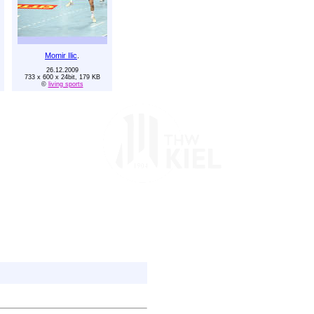
Momir Ilic
.
26.12.2009
733 x 600 x 24bit, 179 KB
©
living sports