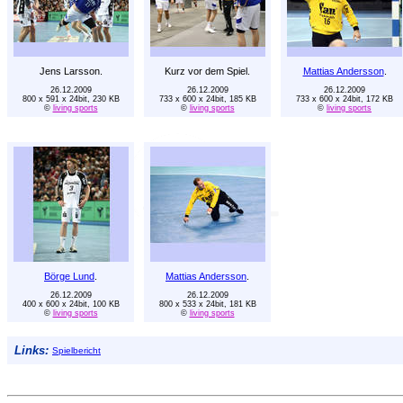
Jens Larsson.
Kurz vor dem Spiel.
Mattias Andersson
.
26.12.2009
26.12.2009
26.12.2009
800 x 591 x 24bit, 230 KB
733 x 600 x 24bit, 185 KB
733 x 600 x 24bit, 172 KB
©
living sports
©
living sports
©
living sports
Börge Lund
.
Mattias Andersson
.
26.12.2009
26.12.2009
400 x 600 x 24bit, 100 KB
800 x 533 x 24bit, 181 KB
©
living sports
©
living sports
Links:
Spielbericht