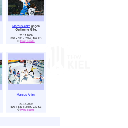
Marcus Ahlm
gegen
Guillaume Gille.
20.12.2009
800 x 533 x 24bit, 169 KB
©
living sports
Marcus Ahlm
.
20.12.2009
800 x 533 x 24bit, 230 KB
©
living sports