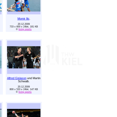
Momir Ilic
.
20.12.2009
733 x 600 x 24bit, 181 KB
©
living sports
Alfred Gislason
und Martin
Schwalb.
20.12.2009
800 x 533 x 24bit, 147 KB
©
living sports