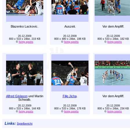
Blazenko Lackovic.
Auszeit.
Vor dem Anpfiff.
20.12.2009
20.12.2009
20.12.2009
800 x 533 x 24bit, 219 KB
800 x 480 x 24bit, 198 KB
800 x 533 x 24bit, 182 KB
©
living sports
©
living sports
©
living sports
Alfred Gislason
und Martin
Filip Jicha
.
Vor dem Anpfiff.
Schwalb.
20.12.2009
20.12.2009
20.12.2009
800 x 533 x 24bit, 144 KB
800 x 533 x 24bit, 178 KB
800 x 533 x 24bit, 234 KB
©
living sports
©
living sports
©
living sports
Links:
Spielbericht