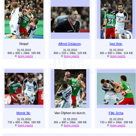
Stopp!
Alfred Gislason
.
Igor Anic
.
31.03.2010
31.03.2010
31.03.2010
600 x 600 x 24bit, 185 KB
800 x 533 x 24bit, 120 KB
491 x 600 x 24bit, 124 KB
©
living sports
©
living sports
©
living sports
Momir Ilic
.
Van Olphen ist durch.
Filip Jicha
.
31.03.2010
31.03.2010
31.03.2010
733 x 600 x 24bit, 160 KB
491 x 600 x 24bit, 166 KB
733 x 600 x 24bit, 206 KB
©
living sports
©
living sports
©
living sports