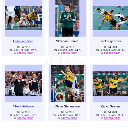
Christian Zeitz
.
Slawomir Szmal.
Deckungsarbeit.
06.04.2011
06.04.2011
06.04.2011
800 x 527 x 24bit, 97 KB
394 x 600 x 24bit, 44 KB
800 x 526 x 24bit, 82 KB
©
Sascha Klahn
©
Sascha Klahn
©
Sascha Klahn
Alfred Gislason
.
Olafur Stefansson.
Zarko Sesum.
06.04.2011
06.04.2011
06.04.2011
800 x 531 x 24bit, 70 KB
550 x 600 x 24bit, 83 KB
800 x 531 x 24bit, 93 KB
©
Sascha Klahn
©
Sascha Klahn
©
Sascha Klahn