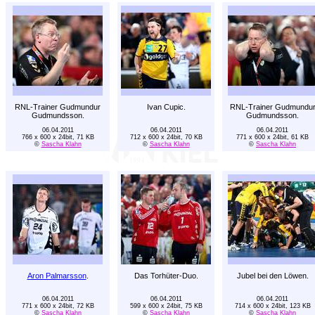
RNL-Trainer Gudmundur
Ivan Cupic.
RNL-Trainer Gudmundu
Gudmundsson.
Gudmundsson.
06.04.2011
06.04.2011
06.04.2011
766 x 600 x 24bit, 71 KB
712 x 600 x 24bit, 70 KB
771 x 600 x 24bit, 61 KB
©
Sascha Klahn
©
Sascha Klahn
©
Sascha Klahn
Aron Palmarsson
.
Das Torhüter-Duo.
Jubel bei den Löwen.
06.04.2011
06.04.2011
06.04.2011
771 x 600 x 24bit, 72 KB
599 x 600 x 24bit, 75 KB
714 x 600 x 24bit, 123 KB
©
Sascha Klahn
©
Sascha Klahn
©
Sascha Klahn