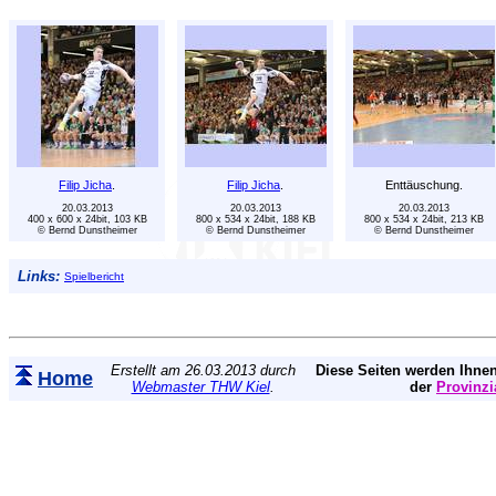
Filip Jicha
.
Filip Jicha
.
Enttäuschung.
20.03.2013
20.03.2013
20.03.2013
400 x 600 x 24bit, 103 KB
800 x 534 x 24bit, 188 KB
800 x 534 x 24bit, 213 KB
© Bernd Dunstheimer
© Bernd Dunstheimer
© Bernd Dunstheimer
Links:
Spielbericht
Erstellt am 26.03.2013 durch
Diese Seiten werden Ihnen
Home
Webmaster THW Kiel
.
der
Provinzi