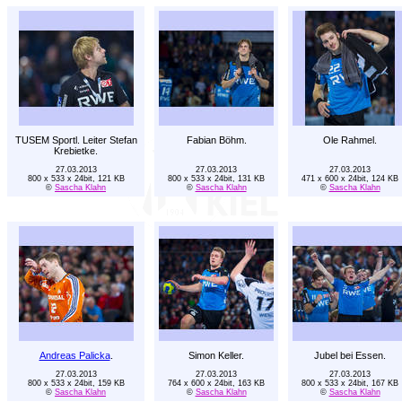
TUSEM Sportl. Leiter Stefan
Fabian Böhm.
Ole Rahmel.
Krebietke.
27.03.2013
27.03.2013
27.03.2013
800 x 533 x 24bit, 121 KB
800 x 533 x 24bit, 131 KB
471 x 600 x 24bit, 124 KB
©
Sascha Klahn
©
Sascha Klahn
©
Sascha Klahn
Andreas Palicka
.
Simon Keller.
Jubel bei Essen.
27.03.2013
27.03.2013
27.03.2013
800 x 533 x 24bit, 159 KB
764 x 600 x 24bit, 163 KB
800 x 533 x 24bit, 167 KB
©
Sascha Klahn
©
Sascha Klahn
©
Sascha Klahn