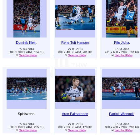
Dominik Klein
.
Rene Toft Hansen
.
Filip Jicha
.
27.03.2013
27.03.2013
27.03.2013
400 x 600 x 24bit, 164 KB
800 x 490 x 24bit, 201 KB
471 x 600 x 24bit, 187 KB
©
Sascha Klahn
©
Sascha Klahn
©
Sascha Klahn
Spielszene.
Aron Palmarsson
.
Patrick Wiencek
.
27.03.2013
27.03.2013
27.03.2013
800 x 450 x 24bit, 235 KB
800 x 533 x 24bit, 128 KB
800 x 450 x 24bit, 218 KB
©
Sascha Klahn
©
Sascha Klahn
©
Sascha Klahn