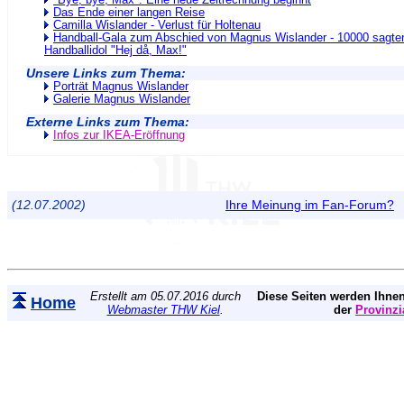
"Bye, bye, Max": Eine neue Zeitrechnung beginnt
Das Ende einer langen Reise
Camilla Wislander - Verlust für Holtenau
Handball-Gala zum Abschied von Magnus Wislander - 10000 sagte
Handballidol "Hej då, Max!"
Unsere Links zum Thema:
Porträt Magnus Wislander
Galerie Magnus Wislander
Externe Links zum Thema:
Infos zur IKEA-Eröffnung
(12.07.2002)
Ihre Meinung im Fan-Forum?
Erstellt am 05.07.2016 durch
Diese Seiten werden Ihnen
Home
Webmaster THW Kiel
.
der
Provinzi