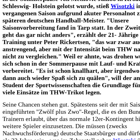
Schleswig- Holstein gelotst wurde, stieß
Wisotzki
i
vergangenen Saison aufgrund akuter Personalnot 
späteren deutschen Handball-Meister. "Unsere
Saisonvorbereitung fand in Tarp statt. In der Zwei
geht das gar nicht anders", erzählt der 21- Jährig
Training unter Peter Rickertsen, "das war zwar au
anstrengend, aber mit der Intensität beim THW na
nicht zu vergleichen." Weil er ahnte, was drohen w
sich schon in der Sommerpause mit Lauf- und Kraf
vorbereitet. "Es ist schon knallhart, aber irgendw
dann auch wieder Spaß sich zu quälen", will der a
Student der Sportwissenschaften die Grundlage fü
viele Einsätze im THW-Trikot legen.
Seine Chancen stehen gut. Spätestens seit der mit Sa
eingeführten "Zwölf plus Zwo"-Regel, die es den Bun
Trainern erlaubt, über das normale 12er-Kontingent h
weitere Spieler einzusetzen. Die müssen (zwecks
Nachwuchsförderung) deutsche Staatsbürger und dürfe