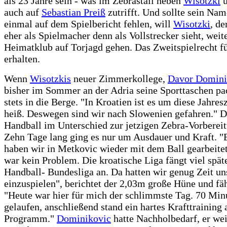
als 23 Jahre sein - was im Zebrastall neben
Wisotzki
ü
auch auf
Sebastian Preiß
zutrifft. Und sollte sein Nam
einmal auf dem Spielbericht fehlen, will
Wisotzki
, de
eher als Spielmacher denn als Vollstrecker sieht, weite
Heimatklub auf Torjagd gehen. Das Zweitspielrecht fü
erhalten.
Wenn
Wisotzkis
neuer Zimmerkollege,
Davor Domini
bisher im Sommer an der Adria seine Sporttaschen pac
stets in die Berge. "In Kroatien ist es um diese Jahresz
heiß. Deswegen sind wir nach Slowenien gefahren." D
Handball im Unterschied zur jetzigen Zebra-Vorbereit
Zehn Tage lang ging es nur um Ausdauer und Kraft. "
haben wir in Metkovic wieder mit dem Ball gearbeitet
war kein Problem. Die kroatische Liga fängt viel späte
Handball- Bundesliga an. Da hatten wir genug Zeit un
einzuspielen", berichtet der 2,03m große Hüne und fäh
"Heute war hier für mich der schlimmste Tag. 70 Min
gelaufen, anschließend stand ein hartes Krafttraining
Programm."
Dominikovic
hatte Nachholbedarf, er we