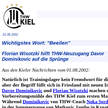
01.08.2002
Wichtigstes Wort: "Beeilen"
Florian Wisotzki hilft THW-Neuzugang Davor
Dominikovic auf die Sprünge
Aus den Kieler Nachrichten vom 01.08.2002:
Natürlich ist Trainingslager kein Fremdwort für di
aber der Begriff füllt sich in Friesland mit neuen I
Davor Dominikovic
und
Florian Wisotzki
machen d
Vorbereitungsmühle des THW Kiel zum ersten Mal
Während
Dominikovic
von THW-Coach
Noka Serd
in der Sommerpause von Metkovic Jambo in Kroat