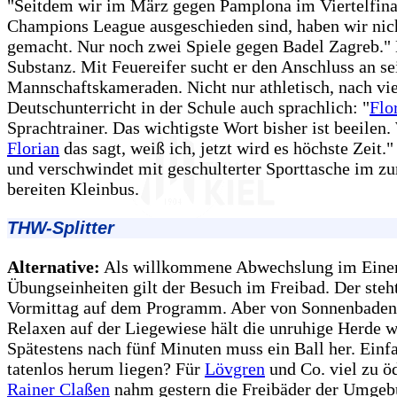
"Seitdem wir im März gegen Pamplona im Viertelfina
Champions League ausgeschieden sind, haben wir nic
gemacht. Nur noch zwei Spiele gegen Badel Zagreb." 
Substanz. Mit Feuereifer sucht er den Anschluss an s
Mannschaftskameraden. Nicht nur athletisch, nach vie
Deutschunterricht in der Schule auch sprachlich: "
Flo
Sprachtrainer. Das wichtigste Wort bisher ist beeilen
Florian
das sagt, weiß ich, jetzt wird es höchste Zeit."
und verschwindet mit geschulterter Sporttasche im zu
bereiten Kleinbus.
THW-Splitter
Alternative:
Als willkommene Abwechslung im Einer
Übungseinheiten gilt der Besuch im Freibad. Der steh
Vormittag auf dem Programm. Aber von Sonnenbaden
Relaxen auf der Liegewiese hält die unruhige Herde w
Spätestens nach fünf Minuten muss ein Ball her. Einf
tatenlos herum liegen? Für
Lövgren
und Co. viel zu ö
Rainer Claßen
nahm gestern die Freibäder der Umgeb