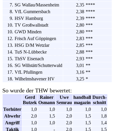
7.
SG Wallau/Massenheim
2,35
****
8.
VfL Gummersbach
2,38
****
9.
HSV Hamburg
2,39
****
10.
TV Großwallstadt
2,80
***
10.
GWD Minden
2,80
***
12.
Frisch Auf Göppingen
2,83
***
13.
HSG D/M Wetzlar
2,85
***
14.
TuS N-Lübbecke
2,88
***
15.
ThSV Eisenach
2,93
***
16.
SG Willstätt/Schutterwald
3,01
**
17.
VfL Pfullingen
3,16
**
18.
Wilhelmshavener HV
3,25
*
So wurde der THW bewertet:
Gerd
Rainer
Uwe
handball
Durch-
Butzek
Osmann
Semrau
magazin
schnitt
Torhüter
1,0
1,0
1,0
1,0
1,0
Abwehr
2,0
1,5
2,0
1,5
1,8
Angriff
1,0
1,0
2,0
1,5
1,4
Taktik
1,0
-
2,0
1,5
1,5