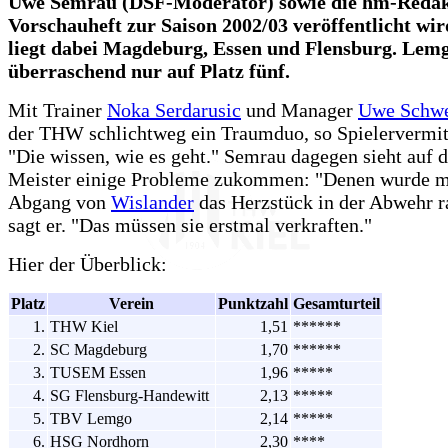
Uwe Semrau (DSF-Moderator) sowie die hm-Redakt
Vorschauheft zur Saison 2002/03 veröffentlicht w
liegt dabei Magdeburg, Essen und Flensburg. Le
überraschend nur auf Platz fünf.
Mit Trainer
Noka Serdarusic
und Manager
Uwe Schw
der THW schlichtweg ein Traumduo, so Spielervermit
"Die wissen, wie es geht." Semrau dagegen sieht auf d
Meister einige Probleme zukommen: "Denen wurde m
Abgang von
Wislander
das Herzstück in der Abwehr r
sagt er. "Das müssen sie erstmal verkraften."
Hier der Überblick:
Platz
Verein
Punktzahl
Gesamturteil
1.
THW Kiel
1,51
******
2.
SC Magdeburg
1,70
******
3.
TUSEM Essen
1,96
*****
4.
SG Flensburg-Handewitt
2,13
*****
5.
TBV Lemgo
2,14
*****
6.
HSG Nordhorn
2,30
****