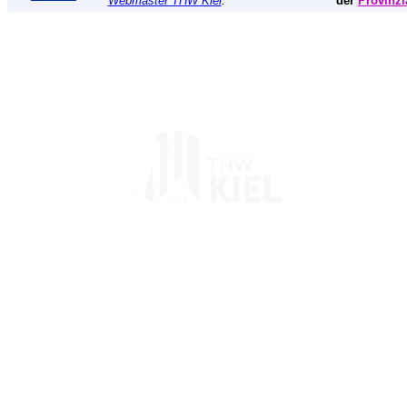
Webmaster THW Kiel
.
der
Provinzi