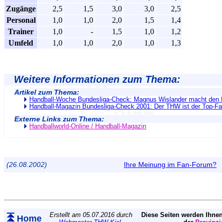
Zugänge
2,5
1,5
3,0
3,0
2,5
Personal
1,0
1,0
2,0
1,5
1,4
Trainer
1,0
-
1,5
1,0
1,2
Umfeld
1,0
1,0
2,0
1,0
1,3
Weitere Informationen zum Thema:
Artikel zum Thema:
Handball-Woche Bundesliga-Check: Magnus Wislander macht den 
Handball-Magazin Bundesliga-Check 2001: Der THW ist der Top-Fa
Externe Links zum Thema:
Handballworld-Online / Handball-Magazin
(26.08.2002)
Ihre Meinung im Fan-Forum?
Erstellt am 05.07.2016 durch
Diese Seiten werden Ihnen
Home