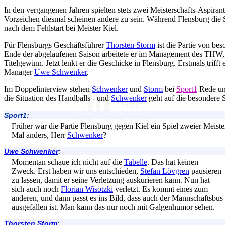
In den vergangenen Jahren spielten stets zwei Meisterschafts-Aspiran
Vorzeichen diesmal scheinen andere zu sein. Während Flensburg die Spi
nach dem Fehlstart bei Meister Kiel.
Für Flensburgs Geschäftsführer
Thorsten Storm
ist die Partie von be
Ende der abgelaufenen Saison arbeitete er im Management des THW, 
Titelgewinn. Jetzt lenkt er die Geschicke in Flensburg. Erstmals trifft
Manager
Uwe Schwenker
.
Im Doppelinterview stehen
Schwenker
und
Storm
bei
Sport1
Rede un
die Situation des Handballs - und
Schwenker
geht auf die besondere S
Sport1:
Früher war die Partie Flensburg gegen Kiel ein Spiel zweier Meister
Mal anders, Herr
Schwenker
?
Uwe Schwenker
:
Momentan schaue ich nicht auf die
Tabelle
. Das hat keinen
Zweck. Erst haben wir uns entschieden,
Stefan Lövgren
pausieren
zu lassen, damit er seine Verletzung auskurieren kann. Nun hat
sich auch noch
Florian Wisotzki
verletzt. Es kommt eines zum
anderen, und dann passt es ins Bild, dass auch der Mannschaftsbus
ausgefallen ist. Man kann das nur noch mit Galgenhumor sehen.
Thorsten Storm
: