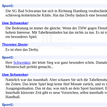
Sport1:
Die SG Bad Schwartau hat sich in Richtung Hamburg verabschiedet
schleswig-holsteinische Klubs. Hat das Derby dadurch eine beson
Uwe Schwenker
:
Die Bedeutung ist immer die gleiche. Wenn der THW gegen Flensburg
hohem Interesse. Mit Tabellenständen hat das nichts zu tun. Es ist n
ein besonderes Spiel.
Thorsten Storm
:
Es ist eben das Derby.
Sport1:
Herr
Schwenker
, der letzte Sieg war ganz besonders schön. Damal
Meisterschaft perfekt gemacht...
Uwe Schwenker
:
Natürlich war das traumhaft. Aber schauen Sie sich die Tabellensitu
die Zeiten. Das letzte Spiel liegt keine fünf Monate zurück, und es 
Ausgangssituation. Das ist das, was mich an dem Sport fasziniert. Es
Innerhalb kürzester Zeit gibt es neue Vorzeichen, selbst innerhalb
Handball.
Sport1: