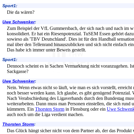
Sport1:
Die da wären?
Uwe Schwenker
:
Zum Beispiel der VfL Gummersbach, der sich nach und nach im wi
konsolidiert. Er hat ein Riesenpotenzial. TuSEM Essen gehört da
sowieso als 'TBV Deutschland'. Dies ist für den Handball sensation
mal über den Tellenrand hinauszublicken und sich nicht einfach ei
Das habe ich immer unter Beweis gestellt.
Sport1:
Dennoch scheint es in Sachen Vermarktung nicht voranzugehen. Ist
Sackgasse?
Uwe Schwenker
:
Nein. Wenn etwas nicht so läuft, wie man es sich vorstellt, erreich
noch besser werden kann. Ich glaube, es gibt genügend Potenzial. 
Nach Verabschiedung des Ligaverbands durch den Bundestag mus
weiterarbeiten. Dann muss man Personen einstellen, die sich rund
kümmern. Ein
Thorsten Storm
in Flensburg oder ein
Uwe Schwenk
auch noch um die Liga verdient machen.
Thorsten Storm
:
Das Glück hängt sicher nicht von dem Partner ab, der das Produkt 