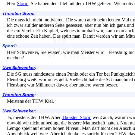
Herr
Storm
, Sie haben den Titel mit dem THW gefeiert. Wie motivie
Thorsten Storm
:
Die muss ich nicht motivieren. Die waren auch beim letzten Mal mot
ich zwar auf der anderen Seite gesessen, aber nun bin ich ganz un
diesem Verein. Ein Kapitel, welches traumhaft war, kann man auch 
eine schöne Zeit haben. Das spürt man. Damit werden wir am Mit
Sport1:
Herr Schwenker, Sie wissen, wie man Meister wird - Flensburg ni
machen?
Uwe Schwenker
:
Die SG muss mindestens einen Punkt oder ein Tor bei Punktgleichh
Flensburg weiß, worum es geht. Vielleicht hatte die SG manchmal ni
Flensburg war Millimeter davor, aber andere waren besser.
Thorsten Storm
:
Meistens der THW Kiel.
Uwe Schwenker
:
Ja, meistens der THW. Aber
Thorsten Storm
weiß auch, warum wir 
obwohl wir nicht unbedingt die bessere Mannschaft hatten. Nun gut
Lemgo spielt auf einem hohen Niveau. Man darf nicht den Anschlus
Augenblick weit weg. Aber ich denke, es spricht für den THW, dass