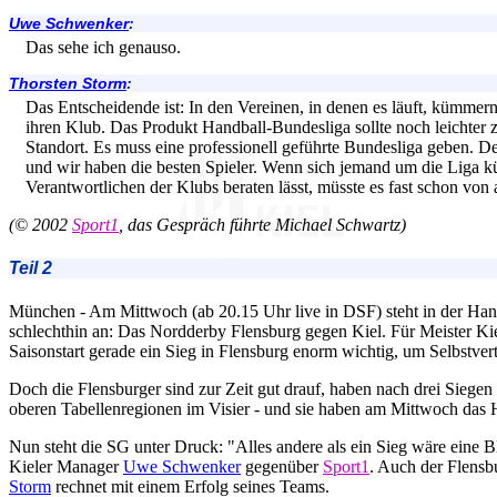
Uwe Schwenker
:
Das sehe ich genauso.
Thorsten Storm
:
Das Entscheidende ist: In den Vereinen, in denen es läuft, kümmer
ihren Klub. Das Produkt Handball-Bundesliga sollte noch leichter z
Standort. Es muss eine professionell geführte Bundesliga geben. Den
und wir haben die besten Spieler. Wenn sich jemand um die Liga 
Verantwortlichen der Klubs beraten lässt, müsste es fast schon von a
(© 2002
Sport1
, das Gespräch führte Michael Schwartz)
Teil 2
München - Am Mittwoch (ab 20.15 Uhr live in DSF) steht in der Han
schlechthin an: Das Nordderby Flensburg gegen Kiel. Für Meister Ki
Saisonstart gerade ein Sieg in Flensburg enorm wichtig, um Selbstver
Doch die Flensburger sind zur Zeit gut drauf, haben nach drei Siegen
oberen Tabellenregionen im Visier - und sie haben am Mittwoch das 
Nun steht die SG unter Druck: "Alles andere als ein Sieg wäre eine B
Kieler Manager
Uwe Schwenker
gegenüber
Sport1
. Auch der Flensb
Storm
rechnet mit einem Erfolg seines Teams.