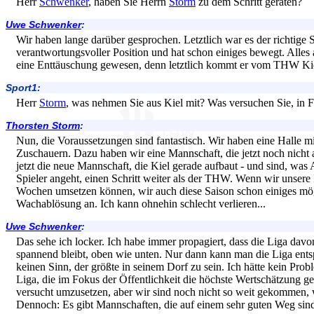
Herr
Schwenker
, haben Sie Herrn
Storm
zu dem Schritt geraten?
Uwe Schwenker
:
Wir haben lange darüber gesprochen. Letztlich war es der richtige Sch
verantwortungsvoller Position und hat schon einiges bewegt. Alles
eine Enttäuschung gewesen, denn letztlich kommt er vom THW Ki
Sport1:
Herr
Storm
, was nehmen Sie aus Kiel mit? Was versuchen Sie, in F
Thorsten Storm
:
Nun, die Voraussetzungen sind fantastisch. Wir haben eine Halle m
Zuschauern. Dazu haben wir eine Mannschaft, die jetzt noch nicht 
jetzt die neue Mannschaft, die Kiel gerade aufbaut - und sind, was A
Spieler angeht, einen Schritt weiter als der THW. Wenn wir unsere
Wochen umsetzen können, wir auch diese Saison schon einiges mögl
Wachablösung an. Ich kann ohnehin schlecht verlieren...
Uwe Schwenker
:
Das sehe ich locker. Ich habe immer propagiert, dass die Liga davo
spannend bleibt, oben wie unten. Nur dann kann man die Liga ent
keinen Sinn, der größte in seinem Dorf zu sein. Ich hätte kein Prob
Liga, die im Fokus der Öffentlichkeit die höchste Wertschätzung g
versucht umzusetzen, aber wir sind noch nicht so weit gekommen, wi
Dennoch: Es gibt Mannschaften, die auf einem sehr guten Weg sin