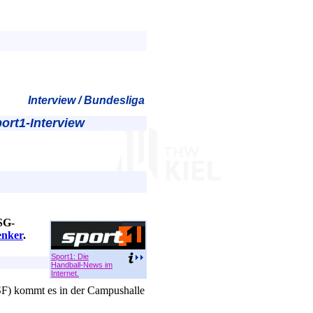
Interview / Bundesliga
rt1-Interview
SG-
nker
.
Sport1: Die
Handball-News im
Internet.
SF) kommt es in der Campushalle