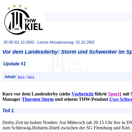
30.09./01.10.2002 -
Letzte Aktualisierung: 01.10.2002
Vor dem Landesderby: Storm und Schwenker im Spo
Update #1
Inhalt:
Teil 1
|
Teil 2
Kurz vor dem Landesderby (siehe
Vorbericht
führte
Sport1
mit 
Manager
Thorsten Storm
und seinem THW-Pendant
Uwe Schwe
Teil 1
Derby-Zeit im hohen Norden: Am Mittwoch (ab 20.15 Uhr live in D
zum Schleswig-Holstein-Duell zwischen der SG Flensburg und Kiel.