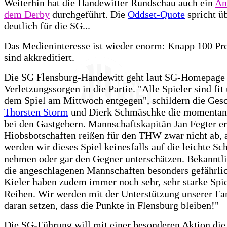
Weiterhin hat die Handewitter Rundschau auch ein
An
dem Derby
durchgeführt. Die
Oddset-Quote
spricht ü
deutlich für die SG...
Das Medieninteresse ist wieder enorm: Knapp 100 Pre
sind akkreditiert.
Die SG Flensburg-Handewitt geht laut SG-Homepage
Verletzungssorgen in die Partie. "Alle Spieler sind fit
dem Spiel am Mittwoch entgegen", schildern die Gesc
Thorsten Storm
und Dierk Schmäschke die momentane
bei den Gastgebern. Mannschaftskapitän Jan Fegter er
Hiobsbotschaften reißen für den THW zwar nicht ab, 
werden wir dieses Spiel keinesfalls auf die leichte Sch
nehmen oder gar den Gegner unterschätzen. Bekanntli
die angeschlagenen Mannschaften besonders gefährlic
Kieler haben zudem immer noch sehr, sehr starke Spie
Reihen. Wir werden mit der Unterstützung unserer Fan
daran setzen, dass die Punkte in Flensburg bleiben!"
Die SG-Führung will mit einer besonderen Aktion die