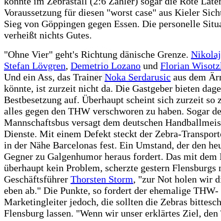
könnte im Zebrastall (2:6 Zähler) sogar die Rote Late
Voraussetzung für diesen "worst case" aus Kieler Sich
Sieg von Göppingen gegen Essen. Die personelle Situ
verheißt nichts Gutes.
"Ohne Vier" geht's Richtung dänische Grenze.
Nikolaj
Stefan Lövgren
,
Demetrio Lozano
und
Florian Wisotz
Und ein Ass, das Trainer
Noka Serdarusic
aus dem Är
könnte, ist zurzeit nicht da. Die Gastgeber bieten dag
Bestbesetzung auf. Überhaupt scheint sich zurzeit so 
alles gegen den THW verschworen zu haben. Sogar de
Mannschaftsbus versagt dem deutschen Handballmeist
Dienste. Mit einem Defekt steckt der Zebra-Transpor
in der Nähe Barcelonas fest. Ein Umstand, der den he
Gegner zu Galgenhumor heraus fordert. Das mit dem 
überhaupt kein Problem, scherzte gestern Flensburgs 
Geschäftsführer
Thorsten Storm
, "zur Not holen wir d
eben ab." Die Punkte, so fordert der ehemalige THW-
Marketingleiter jedoch, die sollten die Zebras bittesc
Flensburg lassen. "Wenn wir unser erklärtes Ziel, den