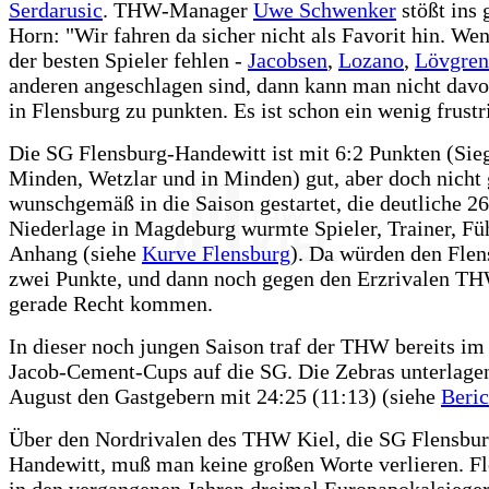
Serdarusic
. THW-Manager
Uwe Schwenker
stößt ins 
Horn: "Wir fahren da sicher nicht als Favorit hin. Wen
der besten Spieler fehlen -
Jacobsen
,
Lozano
,
Lövgren
anderen angeschlagen sind, dann kann man nicht dav
in Flensburg zu punkten. Es ist schon ein wenig frustr
Die SG Flensburg-Handewitt ist mit 6:2 Punkten (Sie
Minden, Wetzlar und in Minden) gut, aber doch nicht
wunschgemäß in die Saison gestartet, die deutliche 26
Niederlage in Magdeburg wurmte Spieler, Trainer, F
Anhang (siehe
Kurve Flensburg
). Da würden den Flen
zwei Punkte, und dann noch gegen den Erzrivalen TH
gerade Recht kommen.
In dieser noch jungen Saison traf der THW bereits i
Jacob-Cement-Cups auf die SG. Die Zebras unterlage
August den Gastgebern mit 24:25 (11:13) (siehe
Beric
Über den Nordrivalen des THW Kiel, die SG Flensbur
Handewitt, muß man keine großen Worte verlieren. F