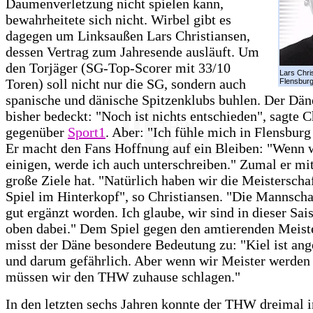
Daumenverletzung nicht spielen kann,
bewahrheitete sich nicht. Wirbel gibt es
dagegen um Linksaußen Lars Christiansen,
dessen Vertrag zum Jahresende ausläuft. Um
den Torjäger (SG-Top-Scorer mit 33/10
Lars Chris
Toren) soll nicht nur die SG, sondern auch
Flensbur
spanische und dänische Spitzenklubs buhlen. Der Däne
bisher bedeckt: "Noch ist nichts entschieden", sagte C
gegenüber
Sport1
. Aber: "Ich fühle mich in Flensburg
Er macht den Fans Hoffnung auf ein Bleiben: "Wenn 
einigen, werde ich auch unterschreiben." Zumal er mi
große Ziele hat. "Natürlich haben wir die Meisterscha
Spiel im Hinterkopf", so Christiansen. "Die Mannschaf
gut ergänzt worden. Ich glaube, wir sind in dieser Sai
oben dabei." Dem Spiel gegen den amtierenden Meiste
misst der Däne besondere Bedeutung zu: "Kiel ist an
und darum gefährlich. Aber wenn wir Meister werden
müssen wir den THW zuhause schlagen."
In den letzten sechs Jahren konnte der THW dreimal 