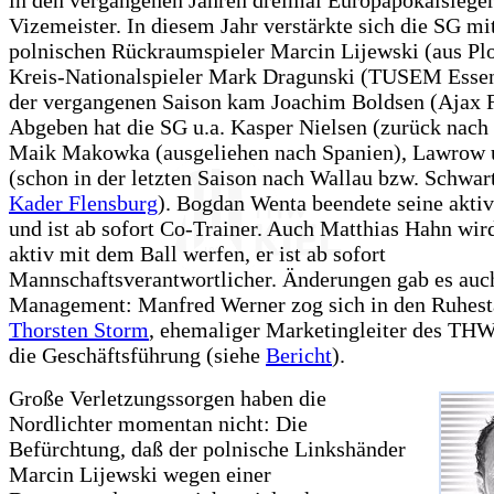
in den vergangenen Jahren dreimal Europapokalsiege
Vizemeister. In diesem Jahr verstärkte sich die SG m
polnischen Rückraumspieler Marcin Lijewski (aus Pl
Kreis-Nationalspieler Mark Dragunski (TUSEM Essen
der vergangenen Saison kam Joachim Boldsen (Ajax 
Abgeben hat die SG u.a. Kasper Nielsen (zurück nac
Maik Makowka (ausgeliehen nach Spanien), Lawrow
(schon in der letzten Saison nach Wallau bzw. Schwart
Kader Flensburg
). Bogdan Wenta beendete seine aktiv
und ist ab sofort Co-Trainer. Auch Matthias Hahn wir
aktiv mit dem Ball werfen, er ist ab sofort
Mannschaftsverantwortlicher. Änderungen gab es auc
Management: Manfred Werner zog sich in den Ruhest
Thorsten Storm
, ehemaliger Marketingleiter des TH
die Geschäftsführung (siehe
Bericht
).
Große Verletzungssorgen haben die
Nordlichter momentan nicht: Die
Befürchtung, daß der polnische Linkshänder
Marcin Lijewski wegen einer