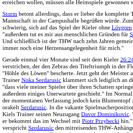
erreichen wollen, müssen alle Heimspiele gewonnen 
Storm
betont allerdings, dass er lieber die komplett
Mannschaft in der Campushalle begrüßen würde. Zum 
schwierig, sich auf das Spiel der Kieler ohne
Lövgren
"außerdem tut es mir aus menschlichen Gründen für
S
Und schließlich ist der THW nach zehn Jahren gemei
immer noch eine Herzensangelegenheit für mich."
Gerade einmal vier Monate sind seit dem Kieler
26:2
verstrichen, der den Zebras den Titeltriumph in der F
"Höhle des Löwen" bescherte. Jetzt geht der Meister 
Trainer
Noka Serdarusic
klammert sich lediglich an d
"dass viele meiner Spieler über ihren Schatten spring
außerdem einiges Unerwartete geschieht." Im Normalfa
der momentanen Verfassung jedoch kein Blumentopf 
orakelt
Serdarusic
. In die vakante Spielmacherpositio
Kiels Trainer seinen Neuzugang
Davor Dominikovic
.
er bekommt das im Wechsel mit
Piotr Przybecki
hin."
verspricht
Serdarusic
den mitreisenden THW-Anhänge