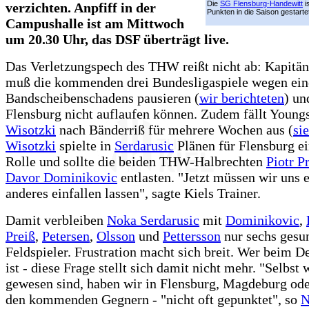
Die
SG Flensburg-Handewitt
is
verzichten. Anpfiff in der
Punkten in die Saison gestarte
Campushalle ist am Mittwoch
um 20.30 Uhr, das DSF überträgt live.
Das Verletzungspech des THW reißt nicht ab: Kapitä
muß die kommenden drei Bundesligaspiele wegen ein
Bandscheibenschadens pausieren (
wir berichteten
) un
Flensburg nicht auflaufen können. Zudem fällt Young
Wisotzki
nach Bänderriß für mehrere Wochen aus (
si
Wisotzki
spielte in
Serdarusic
Plänen für Flensburg ei
Rolle und sollte die beiden THW-Halbrechten
Piotr P
Davor Dominikovic
entlasten. "Jetzt müssen wir uns 
anderes einfallen lassen", sagte Kiels Trainer.
Damit verbleiben
Noka Serdarusic
mit
Dominikovic
,
Preiß
,
Petersen
,
Olsson
und
Pettersson
nur sechs gesu
Feldspieler. Frustration macht sich breit. Wer beim D
ist - diese Frage stellt sich damit nicht mehr. "Selbst 
gewesen sind, haben wir in Flensburg, Magdeburg ode
den kommenden Gegnern - "nicht oft gepunktet", so
N