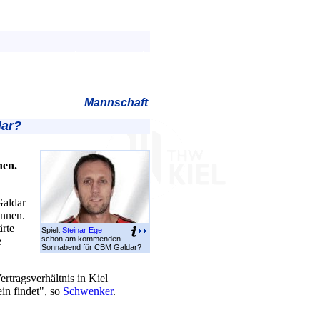
Mannschaft
dar?
hen.
Galdar
önnen.
ärte
Spielt
Steinar Ege
schon am kommenden
e
Sonnabend für CBM Galdar?
tragsverhältnis in Kiel
in findet", so
Schwenker
.