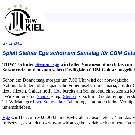
27.11.2002
Spielt Steinar Ege schon am Samstag für CBM Gal
THW-Torhüter
Steinar Ege
wird aller Voraussicht nach bis zum
Saisonende an den spanischen Erstligisten CBM Galdar ausgelie
Schon am Donnerstag morgen um 7.00 Uhr wird der norwegische
Nationaltorhüter auf die spanische Ferieninsel Gran Canaria, auf der 
liegt, fliegen. Galdar hofft,
Ege
bereits am Sonnabend einsetzen zu k
"Wir sind uns mit
Steinar
einig,
Steinar
ist sich mit Galdar einig", erkl
THW-Manager
Uwe Schwenker
, "allerdings sind noch keine Verträg
unterschrieben."
Ege
wird bis zum 30.6.2003 an CBM Galdar ausgeliehen, "und das Ver
fortsetzen, es sei denn - wovon wir ausgehen - daß sich ein neuer Vere