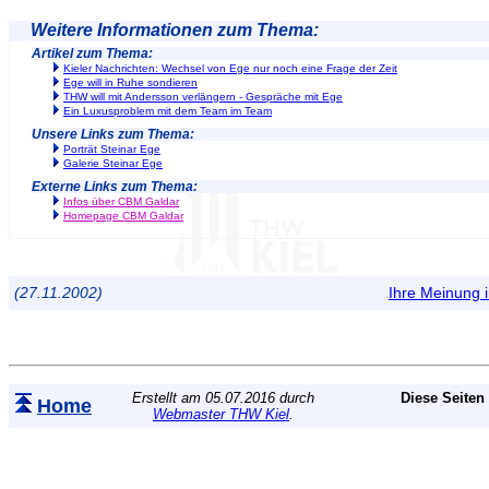
Weitere Informationen zum Thema:
Artikel zum Thema:
Kieler Nachrichten: Wechsel von Ege nur noch eine Frage der Zeit
Ege will in Ruhe sondieren
THW will mit Andersson verlängern - Gespräche mit Ege
Ein Luxusproblem mit dem Team im Team
Unsere Links zum Thema:
Porträt Steinar Ege
Galerie Steinar Ege
Externe Links zum Thema:
Infos über CBM Galdar
Homepage CBM Galdar
(27.11.2002)
Ihre Meinung
Erstellt am 05.07.2016 durch
Diese Seiten
Home
Webmaster THW Kiel
.