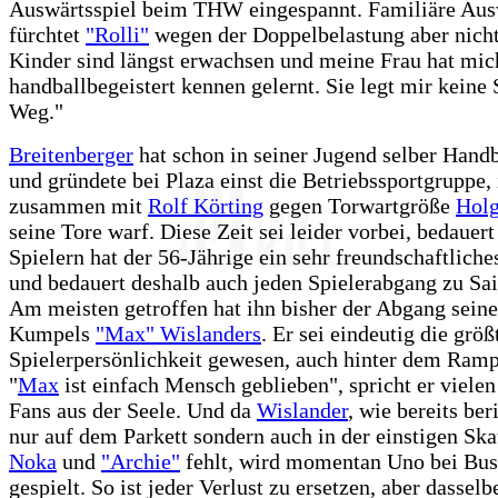
Auswärtsspiel beim THW eingespannt. Familiäre Au
fürchtet
"Rolli"
wegen der Doppelbelastung aber nich
Kinder sind längst erwachsen und meine Frau hat mic
handballbegeistert kennen gelernt. Sie legt mir keine 
Weg."
Breitenberger
hat schon in seiner Jugend selber Handb
und gründete bei Plaza einst die Betriebssportgruppe, 
zusammen mit
Rolf Körting
gegen Torwartgröße
Holg
seine Tore warf. Diese Zeit sei leider vorbei, bedauert
Spielern hat der 56-Jährige ein sehr freundschaftliche
und bedauert deshalb auch jeden Spielerabgang zu Sa
Am meisten getroffen hat ihn bisher der Abgang seine
Kumpels
"Max" Wislanders
. Er sei eindeutig die größ
Spielerpersönlichkeit gewesen, auch hinter dem Ramp
"
Max
ist einfach Mensch geblieben", spricht er viele
Fans aus der Seele. Und da
Wislander
, wie bereits ber
nur auf dem Parkett sondern auch in der einstigen Sk
Noka
und
"Archie"
fehlt, wird momentan Uno bei Bus
gespielt. So ist jeder Verlust zu ersetzen, aber dasselbe