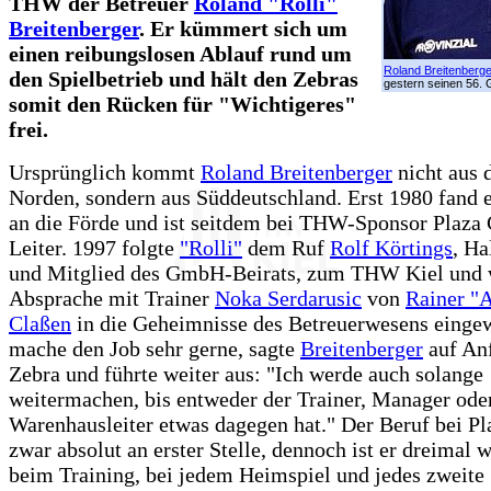
THW der Betreuer
Roland "Rolli"
Breitenberger
. Er kümmert sich um
einen reibungslosen Ablauf rund um
Roland Breitenberge
den Spielbetrieb und hält den Zebras
gestern seinen 56. 
somit den Rücken für "Wichtigeres"
frei.
Ursprünglich kommt
Roland Breitenberger
nicht aus
Norden, sondern aus Süddeutschland. Erst 1980 fand 
an die Förde und ist seitdem bei THW-Sponsor Plaza 
Leiter. 1997 folgte
"Rolli"
dem Ruf
Rolf Körtings
, Ha
und Mitglied des GmbH-Beirats, zum THW Kiel und 
Absprache mit Trainer
Noka Serdarusic
von
Rainer "A
Claßen
in die Geheimnisse des Betreuerwesens eingew
mache den Job sehr gerne, sagte
Breitenberger
auf An
Zebra und führte weiter aus: "Ich werde auch solange
weitermachen, bis entweder der Trainer, Manager ode
Warenhausleiter etwas dagegen hat." Der Beruf bei Pl
zwar absolut an erster Stelle, dennoch ist er dreimal 
beim Training, bei jedem Heimspiel und jedes zweite