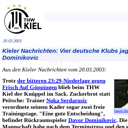
20.03.2003
Kieler Nachrichten: Vier deutsche Klubs ja
Dominikovic
Aus den Kieler Nachrichten vom 20.03.2003:
Trotz
der bitteren 23:29-Niederlage gegen
Frisch Auf Göppingen
blieb beim THW
Kiel der Knüppel im Sack. Zuckerbrot statt
Peitsche: Trainer
Noka Serdarusic
verordnete seinem Kader sogar zwei freie
Davor Do
Trainingstage. "Eine gute Entscheidung",
befindet Rückraumspieler
Davor Dominikovic
. Die
Mannschaft habe nach dem Terminstress und den s