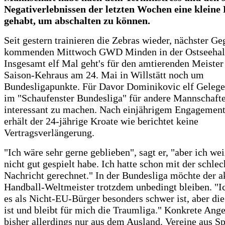
Negativerlebnissen der letzten Wochen eine kleine 
gehabt, um abschalten zu können.
Seit gestern trainieren die Zebras wieder, nächster Ge
kommenden Mittwoch GWD Minden in der Ostseehal
Insgesamt elf Mal geht's für den amtierenden Meister
Saison-Kehraus am 24. Mai in Willstätt noch um
Bundesligapunkte. Für Davor Dominikovic elf Gelegen
im "Schaufenster Bundesliga" für andere Mannschaft
interessant zu machen. Nach einjährigem Engageme
erhält der 24-jährige Kroate wie berichtet keine
Vertragsverlängerung.
"Ich wäre sehr gerne geblieben", sagt er, "aber ich wei
nicht gut gespielt habe. Ich hatte schon mit der schlec
Nachricht gerechnet." In der Bundesliga möchte der a
Handball-Weltmeister trotzdem unbedingt bleiben. "I
es als Nicht-EU-Bürger besonders schwer ist, aber di
ist und bleibt für mich die Traumliga." Konkrete Ang
bisher allerdings nur aus dem Ausland. Vereine aus S