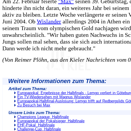
Am 22. Februar feierte
"Max"
seinen 39. Geburtstag, 
hinderte ihn nicht daran, ein weiteres Jahr bei seine
aktiv zu bleiben. Letzte Woche verlängerte er seinen V
Juni 2004. Ob
Wislander
allerdings 2004 in Athen ein
seinem Traum vom olympischen Gold nachjagen wird, 
unwahrscheinlich. "Wir haben guten Nachwuchs in Sc
Jungs sollen mal sehen, dass sie sich auch internationa
Dann werde ich nicht mehr gebraucht."
(Von Reimer Plöhn, aus den Kieler Nachrichten vom 0
Weitere Informationen zum Thema:
Artikel zum Thema:
Europapokal: Ergebnisse der Halbfinals - Lemgo verliert in Götebur
Ein TV-Wiedersehen mit Magnus Wislander
Europapokal-Halbfinal-Auslosung: Lemgo trifft auf Redbergslids Gö
Zu Besuch bei Max
Unsere Links zum Thema:
Champions League, Halbfinale
Europapokal der Pokalsieger, Halbfinale
EHF-Pokal, Halbfinale
Challenge-Cup, Halbfinale