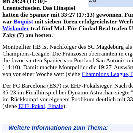
ein 24:24 (11:10)-
nicht.
Unentschieden. Das Hinspiel
hatten die Spanier mit 33:27 (17:13) gewonnen. F
war
Boquist
mit sieben Toren erfolgreichster Werfe
Wislander
traf fünf Mal. Für Ciudad Real trafen U
Zaky (7) am besten.
Montpellier HB ist Nachfolger des SC Magdeburg als 
Champions-League. Die Franzosen überrannten in eig
die favorisierten Spanier von Portland San Antonio m
(14:10). Damit machte Montpellier die 19:27-Auswär
von vor einer Woche wett (siehe
Champions League, F
Der FC Barcelona (ESP) ist EHF-Pokalsieger. Nach d
35:23 im Finalhinspiel bei Dynamo Astrachan siegte 
im Rückkampf vor eigenem Publikum deutlich mit 33
(siehe
EHF-Pokal, Finale
).
Weitere Informationen zum Thema: