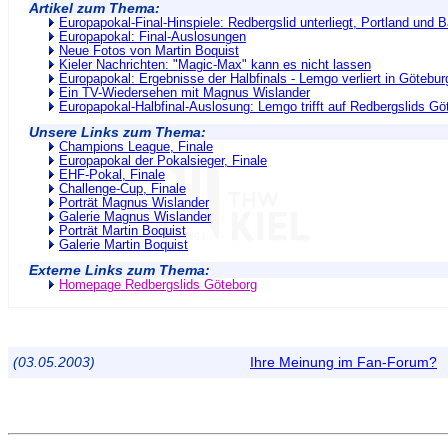
Artikel zum Thema:
Europapokal-Final-Hinspiele: Redbergslid unterliegt, Portland und 
Europapokal: Final-Auslosungen
Neue Fotos von Martin Boquist
Kieler Nachrichten: "Magic-Max" kann es nicht lassen
Europapokal: Ergebnisse der Halbfinals - Lemgo verliert in Götebur
Ein TV-Wiedersehen mit Magnus Wislander
Europapokal-Halbfinal-Auslosung: Lemgo trifft auf Redbergslids Gö
Unsere Links zum Thema:
Champions League, Finale
Europapokal der Pokalsieger, Finale
EHF-Pokal, Finale
Challenge-Cup, Finale
Porträt Magnus Wislander
Galerie Magnus Wislander
Porträt Martin Boquist
Galerie Martin Boquist
Externe Links zum Thema:
Homepage Redbergslids Göteborg
(03.05.2003)
Ihre Meinung im Fan-Forum?