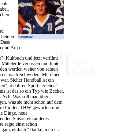
 nah.
abei.
achen
t
nd
e beiden
"Vokuhila".
 Dass
a und Anja.
", Kultbuch und jetzt verfilmt
Mittelerde verlassen und hinter
nden werden weiter von seinen
stsee, nach Schweden. Mir einen
war. Sicher Handball ist ein
n", die ihren Sport "erleben"
nis ist das so ein Typ wie Becker,
. Ach. Was soll man über
en, was sie nicht schon auf dem
Tore für den THW geworfen und
eue Dinge, neue
enden Saison ein anderes
e sagte einst schon
 ganz einfach "Danke, merci ...