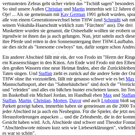
vertrautesten Zebras geht sicher vielen das "Tschüß sagen" besonders
So sind unsere Außen
Christian
und
Martin
immerhin seit 12 Jahren d
Oje! ... Als sie gemeinsam mit
Kay German
1991 geholt wurden, spr
alle von einem Generationswechsel beim THW (und
Schmidti
sah mi
seinem Vokuhila-Haarschnitt wirklich zum "Fürchten" aus). Die drei
Musketiere wurden sie genannt, die Ostseehalle wollten sie erobern u
irgendwie ist ihnen das ja auch gelungen. Nun, jetzt satteln auch dies
ihre Pferde und reiten in den Sonnenuntergang ihrer THW-Laufbahn.
sie dies nicht als "lonesome cowboys" tun, dafür sorgen schon Andre
Ein anderer Abschied fällt mir ein, der von Frodo im "Herrn der Ringe
ein Kassenschlager in den Kinos. Am Ende wird Frodo mit den Elben 
den großen Wassern eine neue Heimat finden, aber die Zurückbleibe
Taten singen. Und
Staffan
zieht es zurück auf die andere Seite der O
THW ohne ihn vorzustellen, fällt mir genauso schwer wie es bei
Max
Mannschaftssport, aber das "Sahnehäubchen" sind doch die "Verrückte
und "erleiden" und alles ein bißchen bunter erscheinen lassen. Im Ten
im Basketball ein Michael Jordan, im Handball eben
Max
und
Staffan
Staffan
,
Martin
,
Christian
,
Morten
,
Davor
und auch
Ljubomir
bloß sag
Parkett gezeigt haben, immerhin haben sie gemeinsam an die 2000 
jeder Abschied ist ja auch ein Neubeginn. Für die Spieler, die jetzt n
Herausforderungen anpacken ... und die Zebraherde, die in der komm
Gesicht haben wird. Ach, Abschiede sind schwer und Theodor Fontan
"Abschiedsworte müssen kurz sein wie Liebeserklärungen", vielleicht
es war so schön".