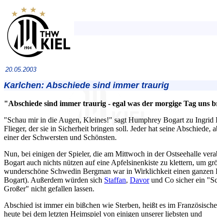
20.05.2003
Karlchen: Abschiede sind immer traurig
"Abschiede sind immer traurig - egal was der morgige Tag uns br
"Schau mir in die Augen, Kleines!" sagt Humphrey Bogart zu Ingrid 
Flieger, der sie in Sicherheit bringen soll. Jeder hat seine Abschiede, 
einer der Schwersten und Schönsten.
Nun, bei einigen der Spieler, die am Mittwoch in der Ostseehalle ver
Bogart auch nichts nützen auf eine Apfelsinenkiste zu klettern, um gr
wunderschöne Schwedin Bergman war in Wirklichkeit einen ganzen Ko
Bogart). Außerdem würden sich
Staffan
,
Davor
und Co sicher ein "S
Großer" nicht gefallen lassen.
Abschied ist immer ein bißchen wie Sterben, heißt es im Französisch
heute bei dem letzten Heimspiel von einigen unserer liebsten und