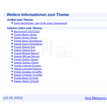
Weitere Informationen zum Thema:
Artikel zum Thema:
Kieler Nachrichten: Das Ende eines Superteams
Unsere Links zum Thema:
Mannschaft 2002/2003
Porträt Morten Bjerre
Galerie Morten Bjerre
Porträt Davor Dominikovic
Galerie Davor Dominikovic
Porträt Steinar Ege
Galerie Steinar Ege
Porträt Michael Menzel
Galerie Michael Menzel
Porträt Staffan Olsson
Galerie Staffan Olsson
Porträt Ljubomir Pavlovic
Galerie Ljubomir Pavlovic
Porträt Christian Scheffler
Galerie Christian Scheffler
Porträt Martin Schmidt
Galerie Martin Schmidt
(20.05.2003)
Ihre Meinung