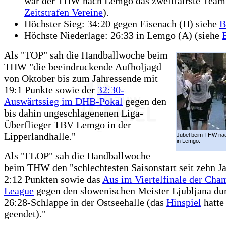
war der THW nach Lemgo das zweitfairste Team 
Zeitstrafen Vereine
).
Höchster Sieg: 34:20 gegen Eisenach (H) siehe
B
Höchste Niederlage: 26:33 in Lemgo (A) (siehe
Als "TOP" sah die Handballwoche beim
THW "die beeindruckende Aufholjagd
von Oktober bis zum Jahressende mit
19:1 Punkte sowie der
32:30-
Auswärtssieg im DHB-Pokal
gegen den
bis dahin ungeschlagenenen Liga-
Überflieger TBV Lemgo in der
Lipperlandhalle."
Jubel beim THW na
in Lemgo.
Als "FLOP" sah die Handballwoche
beim THW den "schlechtesten Saisonstart seit zehn J
2:12 Punkten sowie das
Aus im Viertelfinale der Cha
League
gegen den slowenischen Meister Ljubljana du
26:28-Schlappe in der Ostseehalle (das
Hinspiel
hatte
geendet)."