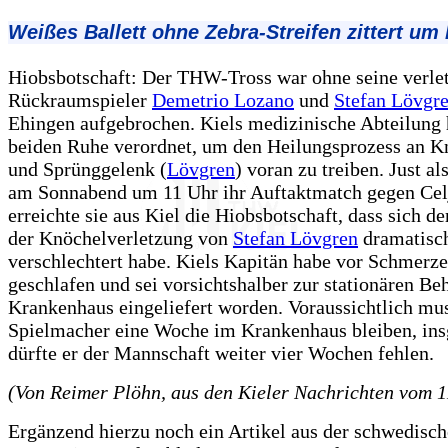
Weißes Ballett ohne Zebra-Streifen zittert um
Hiobsbotschaft: Der THW-Tross war ohne seine verle
Rückraumspieler
Demetrio Lozano
und
Stefan Lövgr
Ehingen aufgebrochen. Kiels medizinische Abteilung 
beiden Ruhe verordnet, um den Heilungsprozess an Kn
und Sprünggelenk (
Lövgren
) voran zu treiben. Just al
am Sonnabend um 11 Uhr ihr Auftaktmatch gegen Celje
erreichte sie aus Kiel die Hiobsbotschaft, dass sich d
der Knöchelverletzung von
Stefan Lövgren
dramatisc
verschlechtert habe. Kiels Kapitän habe vor Schmerz
geschlafen und sei vorsichtshalber zur stationären Be
Krankenhaus eingeliefert worden. Voraussichtlich m
Spielmacher eine Woche im Krankenhaus bleiben, in
dürfte er der Mannschaft weiter vier Wochen fehlen.
(Von Reimer Plöhn, aus den Kieler Nachrichten vom 1
Ergänzend hierzu noch ein Artikel aus der schwedisc