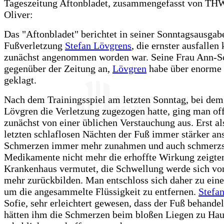
Tageszeitung Aftonbladet, zusammengefasst von TH
Oliver:
Das "Aftonbladet" berichtet in seiner Sonntagsausgab
Fußverletzung
Stefan Lövgrens
, die ernster ausfallen
zunächst angenommen worden war. Seine Frau Ann-S
gegenüber der Zeitung an,
Lövgren
habe über enorme
geklagt.
Nach dem Trainingsspiel am letzten Sonntag, bei dem
Lövgren die Verletzung zugezogen hatte, ging man of
zunächst von einer üblichen Verstauchung aus. Erst al
letzten schlaflosen Nächten der Fuß immer stärker an
Schmerzen immer mehr zunahmen und auch schmerzs
Medikamente nicht mehr die erhoffte Wirkung zeigte
Krankenhaus vermutet, die Schwellung werde sich von
mehr zurückbilden. Man entschloss sich daher zu eine
um die angesammelte Flüssigkeit zu entfernen.
Stefa
Sofie, sehr erleichtert gewesen, dass der Fuß behandel
hätten ihm die Schmerzen beim bloßen Liegen zu Ha