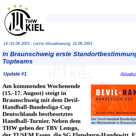
14./15.08.2003 -
Letzte Aktualisierung: 15.08.2003
In Braunschweig erste Standortbestimmung
Topteams
Update #1
Aktualis
Am kommenden Wochenende
(15.-17. August) steigt in
Braunschweig mit dem Devil-
Handball-Bundesliga-Cup
Deutschlands bestbesetztes
Der Devil-Handball-Bundesliga
Handball-Turnier. Neben dem
am Wochenende in Braunschw
THW gehen der TBV Lemgo,
der TUSEM Essen, die SG Flensburg-Handewitt, F