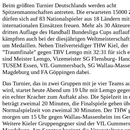
Beim größten Turnier Deutschlands werden acht
Spitzenmannschaften antreten. Die erwarteten 15000
dürfen sich auf 83 Nationalspieler aus 18 Ländern mi
internationalen Einsätzen freuen. Mehr als 30 Akteure,
dritten Auflage des Handball Bundesliga Cups auflauf
kämpften auch bei der diesjährigen Weltmeisterschaft
um Medaillen. Neben Titelverteidiger THW Kiel, der
"Traumfinale" gegen TBV Lemgo mit 32:31 für sich e
sind Meister Lemgo, Vizemeister SG Flensburg- Hand
TUSEM Essen, VfL Gummersbach, SG Wallau-Masse
Magdeburg und FA Göppingen dabei.
Das Turnier, das in zwei Gruppen mit je vier Teams a
wird, startet heute Abend um 19 Uhr mit Lemgo gege
ein echter Kracher zum Auftakt also. Die Spielzeit in
beträgt zweimal 20 Minuten, die Finalspiele gehen üb
Normalspielzeit von zweimal 30 Minuten. Der THW gr
morgen um 15 Uhr gegen Wallau-Massenheim ins Ges
Weitere Kieler Gruppengegner sind der VfL Gummer
Magdeburg. Am Sonntag beginnt die Veranstaltung um